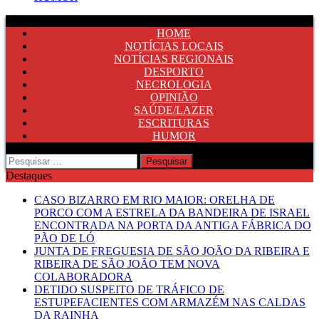
HOME
NOTÍCIAS LOCAIS
NOTÍCIAS REGIONAIS
DESPORTO
NECROLOGIA
OPINIÃO
SAÚDE/LAZER
ESCRITURAS
HUMOR
Pesquisar
por:
Destaques
CASO BIZARRO EM RIO MAIOR: ORELHA DE
PORCO COM A ESTRELA DA BANDEIRA DE ISRAEL
ENCONTRADA NA PORTA DA ANTIGA FÁBRICA DO
PÃO DE LÓ
JUNTA DE FREGUESIA DE SÃO JOÃO DA RIBEIRA E
RIBEIRA DE SÃO JOÃO TEM NOVA
COLABORADORA
DETIDO SUSPEITO DE TRÁFICO DE
ESTUPEFACIENTES COM ARMAZÉM NAS CALDAS
DA RAINHA