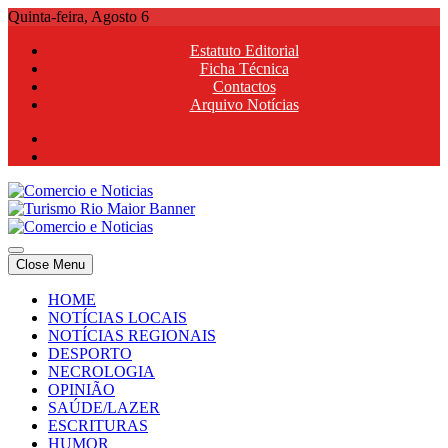
Skip
Quinta-feira, Agosto 6
to
Estatuto Editorial
content
Ficha Técnica
Contactos
Arquivo Notícias
Comercio e Noticias
Notícias e Publicidade Online
Close Menu
Comercio e Noticias
Notícias e Publicidade Online
HOME
NOTÍCIAS LOCAIS
NOTÍCIAS REGIONAIS
DESPORTO
NECROLOGIA
OPINIÃO
SAÚDE/LAZER
ESCRITURAS
HUMOR