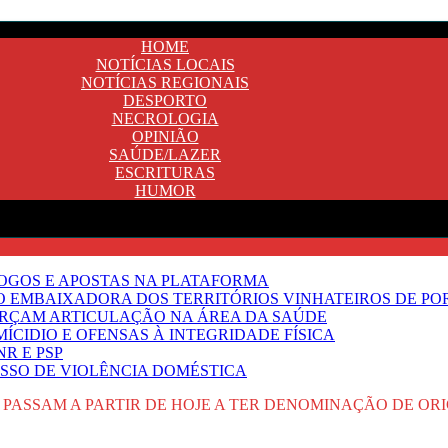
HOME
NOTÍCIAS LOCAIS
NOTÍCIAS REGIONAIS
DESPORTO
NECROLOGIA
OPINIÃO
SAÚDE/LAZER
ESCRITURAS
HUMOR
JOGOS E APOSTAS NA PLATAFORMA
SO EMBAIXADORA DOS TERRITÓRIOS VINHATEIROS DE P
FORÇAM ARTICULAÇÃO NA ÁREA DA SAÚDE
ÍCIDIO E OFENSAS À INTEGRIDADE FÍSICA
R E PSP
SSO DE VIOLÊNCIA DOMÉSTICA
R PASSAM A PARTIR DE HOJE A TER DENOMINAÇÃO DE O