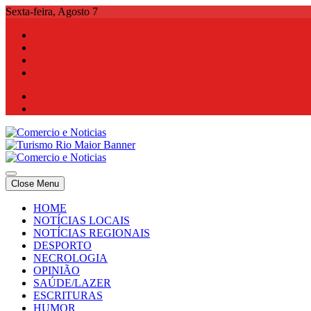
Skip
Sexta-feira, Agosto 7
to
content
Comercio e Noticias
Notícias e Publicidade Online
Close Menu
Comercio e Noticias
Notícias e Publicidade Online
HOME
NOTÍCIAS LOCAIS
NOTÍCIAS REGIONAIS
DESPORTO
NECROLOGIA
OPINIÃO
SAÚDE/LAZER
ESCRITURAS
HUMOR