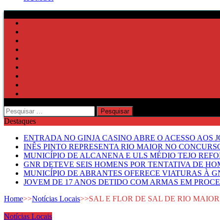
Pesquisar
por:
Destaques
ENTRADA NO GINJA CASINO ABRE O ACESSO AOS 
INÊS PINTO REPRESENTA RIO MAIOR NO CONCUR
MUNICÍPIO DE ALCANENA E ULS MÉDIO TEJO RE
GNR DETEVE SEIS HOMENS POR TENTATIVA DE HOM
MUNICÍPIO DE ABRANTES OFERECE VIATURAS À GN
JOVEM DE 17 ANOS DETIDO COM ARMAS EM PROCE
Home
>>
Notícias Locais
>>
SAL E FLOR DE SAL DE RIO MAIO
Notícias Locais