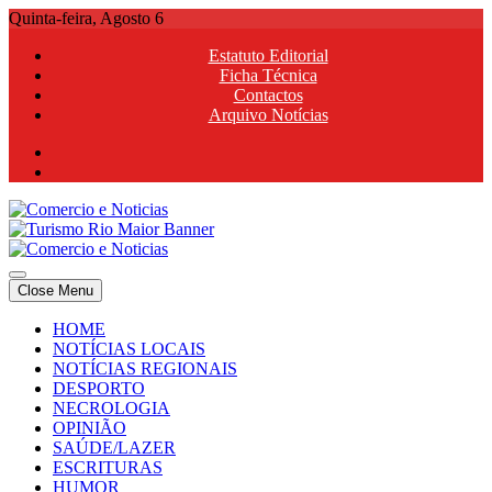
Skip
Quinta-feira, Agosto 6
to
Estatuto Editorial
content
Ficha Técnica
Contactos
Arquivo Notícias
Comercio e Noticias
Notícias e Publicidade Online
Close Menu
Comercio e Noticias
Notícias e Publicidade Online
HOME
NOTÍCIAS LOCAIS
NOTÍCIAS REGIONAIS
DESPORTO
NECROLOGIA
OPINIÃO
SAÚDE/LAZER
ESCRITURAS
HUMOR