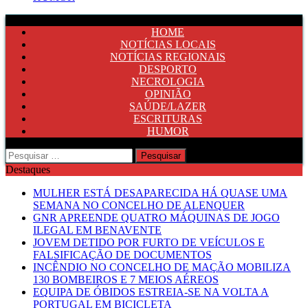
HOME
NOTÍCIAS LOCAIS
NOTÍCIAS REGIONAIS
DESPORTO
NECROLOGIA
OPINIÃO
SAÚDE/LAZER
ESCRITURAS
HUMOR
Pesquisar
por:
Destaques
MULHER ESTÁ DESAPARECIDA HÁ QUASE UMA
SEMANA NO CONCELHO DE ALENQUER
GNR APREENDE QUATRO MÁQUINAS DE JOGO
ILEGAL EM BENAVENTE
JOVEM DETIDO POR FURTO DE VEÍCULOS E
FALSIFICAÇÃO DE DOCUMENTOS
INCÊNDIO NO CONCELHO DE MAÇÃO MOBILIZA
130 BOMBEIROS E 7 MEIOS AÉREOS
EQUIPA DE ÓBIDOS ESTREIA-SE NA VOLTA A
PORTUGAL EM BICICLETA