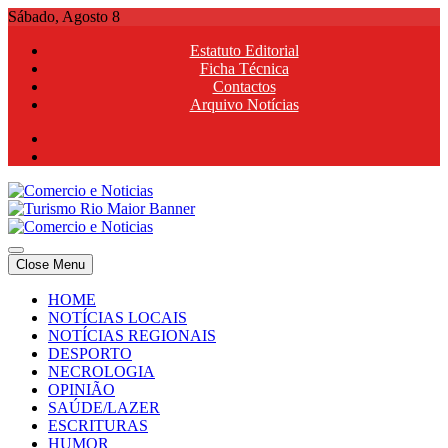
Skip
Sábado, Agosto 8
to
Estatuto Editorial
content
Ficha Técnica
Contactos
Arquivo Notícias
Comercio e Noticias
Notícias e Publicidade Online
Close Menu
Comercio e Noticias
Notícias e Publicidade Online
HOME
NOTÍCIAS LOCAIS
NOTÍCIAS REGIONAIS
DESPORTO
NECROLOGIA
OPINIÃO
SAÚDE/LAZER
ESCRITURAS
HUMOR