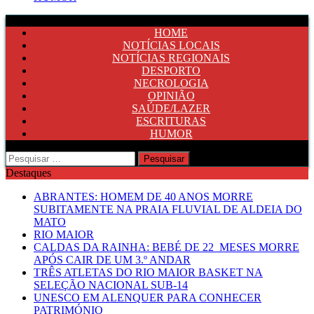
HOME
NOTÍCIAS LOCAIS
NOTÍCIAS REGIONAIS
DESPORTO
NECROLOGIA
OPINIÃO
SAÚDE/LAZER
ESCRITURAS
HUMOR
Pesquisar
por:
Destaques
ABRANTES: HOMEM DE 40 ANOS MORRE
SUBITAMENTE NA PRAIA FLUVIAL DE ALDEIA DO
MATO
RIO MAIOR
CALDAS DA RAINHA: BEBÉ DE 22 MESES MORRE
APÓS CAIR DE UM 3.º ANDAR
TRÊS ATLETAS DO RIO MAIOR BASKET NA
SELEÇÃO NACIONAL SUB-14
UNESCO EM ALENQUER PARA CONHECER
PATRIMÓNIO