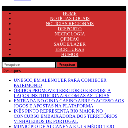
HOME
NOTÍCIAS LOCAIS
NOTÍCIAS REGIONAIS
DESPORTO
NECROLOGIA
OPINIÃO
SAÚDE/LAZER
ESCRITURAS
HUMOR
Pesquisar
por:
Destaques
UNESCO EM ALENQUER PARA CONHECER
PATRIMÓNIO
ÓBIDOS PROMOVE TERRITÓRIO E REFORÇA
LAÇOS INSTITUCIONAIS COM AS ASTÚRIAS
ENTRADA NO GINJA CASINO ABRE O ACESSO AOS
JOGOS E APOSTAS NA PLATAFORMA
INÊS PINTO REPRESENTA RIO MAIOR NO
CONCURSO EMBAIXADORA DOS TERRITÓRIOS
VINHATEIROS DE PORTUGAL
MUNICÍPIO DE ALCANENA E ULS MÉDIO TEJO