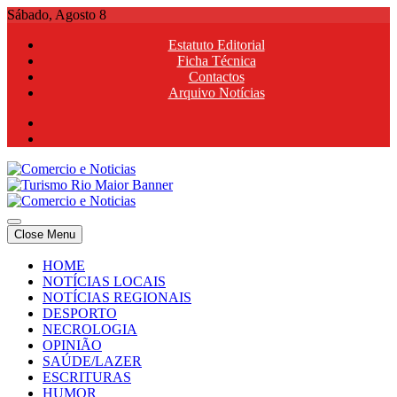
Skip
Sábado, Agosto 8
to
Estatuto Editorial
content
Ficha Técnica
Contactos
Arquivo Notícias
Comercio e Noticias
Notícias e Publicidade Online
Close Menu
Comercio e Noticias
Notícias e Publicidade Online
HOME
NOTÍCIAS LOCAIS
NOTÍCIAS REGIONAIS
DESPORTO
NECROLOGIA
OPINIÃO
SAÚDE/LAZER
ESCRITURAS
HUMOR