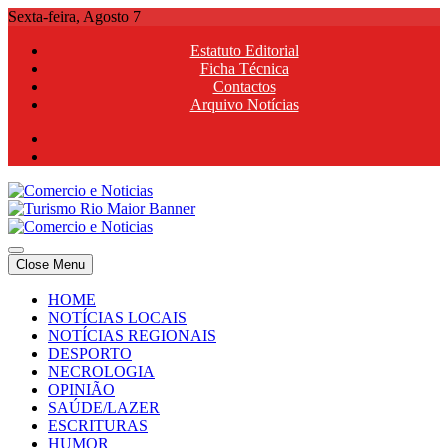
Skip
Sexta-feira, Agosto 7
to
Estatuto Editorial
content
Ficha Técnica
Contactos
Arquivo Notícias
Comercio e Noticias
Notícias e Publicidade Online
Close Menu
Comercio e Noticias
Notícias e Publicidade Online
HOME
NOTÍCIAS LOCAIS
NOTÍCIAS REGIONAIS
DESPORTO
NECROLOGIA
OPINIÃO
SAÚDE/LAZER
ESCRITURAS
HUMOR