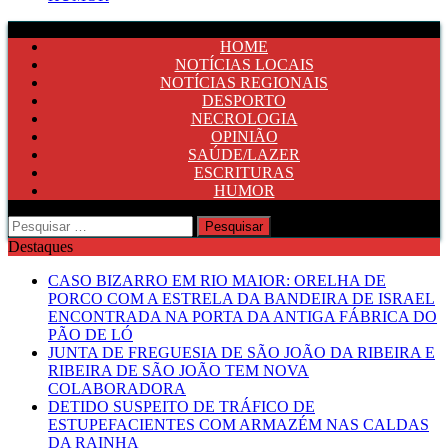
HOME
NOTÍCIAS LOCAIS
NOTÍCIAS REGIONAIS
DESPORTO
NECROLOGIA
OPINIÃO
SAÚDE/LAZER
ESCRITURAS
HUMOR
Pesquisar
por:
Destaques
CASO BIZARRO EM RIO MAIOR: ORELHA DE
PORCO COM A ESTRELA DA BANDEIRA DE ISRAEL
ENCONTRADA NA PORTA DA ANTIGA FÁBRICA DO
PÃO DE LÓ
JUNTA DE FREGUESIA DE SÃO JOÃO DA RIBEIRA E
RIBEIRA DE SÃO JOÃO TEM NOVA
COLABORADORA
DETIDO SUSPEITO DE TRÁFICO DE
ESTUPEFACIENTES COM ARMAZÉM NAS CALDAS
DA RAINHA