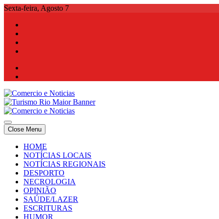
Skip
Sexta-feira, Agosto 7
to
content
Comercio e Noticias
Notícias e Publicidade Online
Close Menu
Comercio e Noticias
Notícias e Publicidade Online
HOME
NOTÍCIAS LOCAIS
NOTÍCIAS REGIONAIS
DESPORTO
NECROLOGIA
OPINIÃO
SAÚDE/LAZER
ESCRITURAS
HUMOR