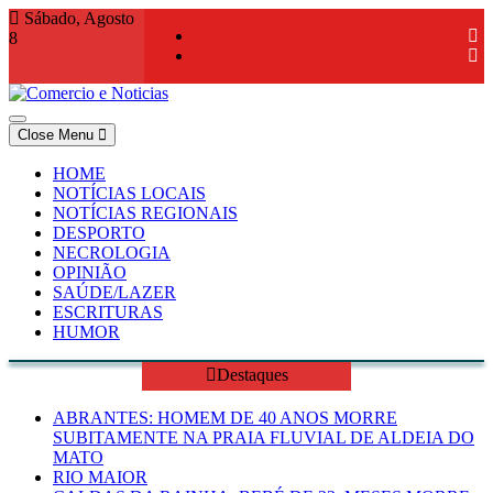
Skip
Sábado, Agosto
to
8
content
Close Menu
Comercio e Noticias
Notícias e Publicidade Online
HOME
NOTÍCIAS LOCAIS
NOTÍCIAS REGIONAIS
DESPORTO
NECROLOGIA
OPINIÃO
SAÚDE/LAZER
ESCRITURAS
HUMOR
Destaques
ABRANTES: HOMEM DE 40 ANOS MORRE
SUBITAMENTE NA PRAIA FLUVIAL DE ALDEIA DO
MATO
RIO MAIOR