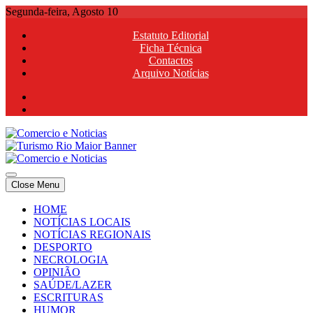
Skip
Segunda-feira, Agosto 10
to
Estatuto Editorial
content
Ficha Técnica
Contactos
Arquivo Notícias
Comercio e Noticias
Notícias e Publicidade Online
Close Menu
Comercio e Noticias
Notícias e Publicidade Online
HOME
NOTÍCIAS LOCAIS
NOTÍCIAS REGIONAIS
DESPORTO
NECROLOGIA
OPINIÃO
SAÚDE/LAZER
ESCRITURAS
HUMOR