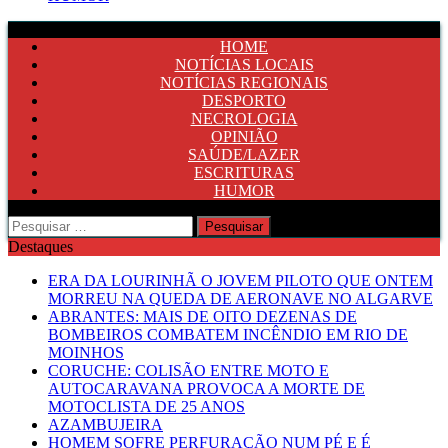
HOME
NOTÍCIAS LOCAIS
NOTÍCIAS REGIONAIS
DESPORTO
NECROLOGIA
OPINIÃO
SAÚDE/LAZER
ESCRITURAS
HUMOR
Pesquisar
por:
Destaques
ERA DA LOURINHÃ O JOVEM PILOTO QUE ONTEM
MORREU NA QUEDA DE AERONAVE NO ALGARVE
ABRANTES: MAIS DE OITO DEZENAS DE
BOMBEIROS COMBATEM INCÊNDIO EM RIO DE
MOINHOS
CORUCHE: COLISÃO ENTRE MOTO E
AUTOCARAVANA PROVOCA A MORTE DE
MOTOCLISTA DE 25 ANOS
AZAMBUJEIRA
HOMEM SOFRE PERFURAÇÃO NUM PÉ E É