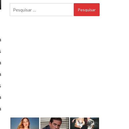
Pesquisar
por:
a
s
a
a
s
a
à