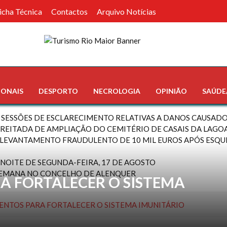
icha Técnica
Contactos
Arquivo Notícias
IONAIS
DESPORTO
NECROLOGIA
OPINIÃO
SAÚDE
 SESSÕES DE ESCLARECIMENTO RELATIVAS A DANOS CAUSADO
REITADA DE AMPLIAÇÃO DO CEMITÉRIO DE CASAIS DA LAGOA 
LEVANTAMENTO FRAUDULENTO DE 10 MIL EUROS APÓS ESQU
A NOITE DE SEGUNDA-FEIRA, 17 DE AGOSTO
SEMANA NO CONCELHO DE ALENQUER
A FORTALECER O SISTEMA
ENTOS PARA FORTALECER O SISTEMA IMUNITÁRIO