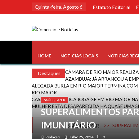
Skip
Quinta-feira, Agosto 6
Estatuto Editorial
F
to
content
Comercio e Noticias
Notícias e Publicidade Online
HOME
NOTÍCIAS LOCAIS
NOTÍCIAS REG
CÂMARA DE RIO MAIOR REALIZA
Destaques
AZAMBUJA: JÁ ARRANCOU A EMP
ALEGADA BURLA EM RIO MAIOR TERMINA COM 
RIO MAIOR
CASA PIA – BENFICA JOGA-SE EM RIO MAIOR N
SAÚDE/LAZER
MULHER ESTÁ DESAPARECIDA HÁ QUASE UMA 
SUPERALIMENTOS PAR
IMUNITÁRIO
>>
>>
SUPERALIM
Home
SAÚDE/LAZER
Redação
Julho 29, 2024
0