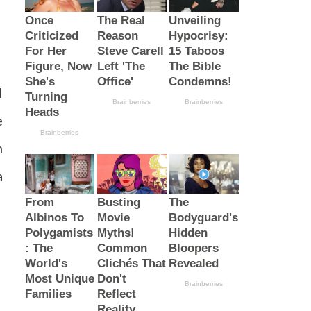
l
e
m
a