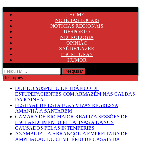
HOME
NOTÍCIAS LOCAIS
NOTÍCIAS REGIONAIS
DESPORTO
NECROLOGIA
OPINIÃO
SAÚDE/LAZER
ESCRITURAS
HUMOR
Pesquisar
por:
Destaques
DETIDO SUSPEITO DE TRÁFICO DE
ESTUPEFACIENTES COM ARMAZÉM NAS CALDAS
DA RAINHA
FESTIVAL DE ESTÁTUAS VIVAS REGRESSA
AMANHÃ A SANTARÉM
CÂMARA DE RIO MAIOR REALIZA SESSÕES DE
ESCLARECIMENTO RELATIVAS A DANOS
CAUSADOS PELAS INTEMPÉRIES
AZAMBUJA: JÁ ARRANCOU A EMPREITADA DE
AMPLIAÇÃO DO CEMITÉRIO DE CASAIS DA