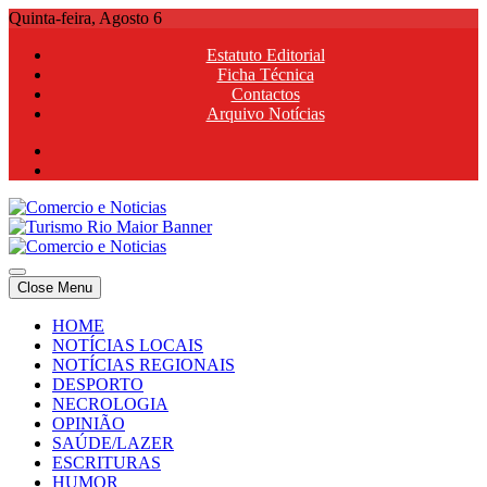
Skip
Quinta-feira, Agosto 6
to
Estatuto Editorial
content
Ficha Técnica
Contactos
Arquivo Notícias
Comercio e Noticias
Notícias e Publicidade Online
Close Menu
Comercio e Noticias
Notícias e Publicidade Online
HOME
NOTÍCIAS LOCAIS
NOTÍCIAS REGIONAIS
DESPORTO
NECROLOGIA
OPINIÃO
SAÚDE/LAZER
ESCRITURAS
HUMOR