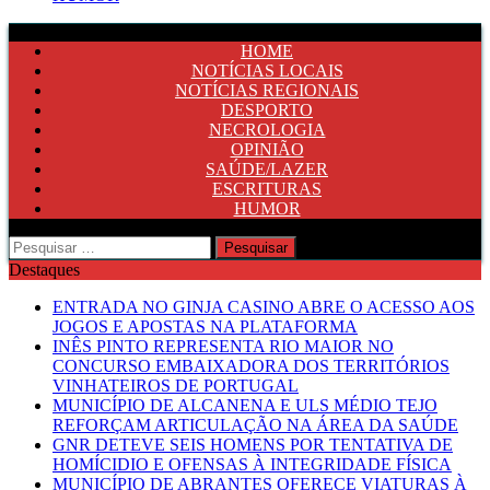
HOME
NOTÍCIAS LOCAIS
NOTÍCIAS REGIONAIS
DESPORTO
NECROLOGIA
OPINIÃO
SAÚDE/LAZER
ESCRITURAS
HUMOR
Pesquisar
por:
Destaques
ENTRADA NO GINJA CASINO ABRE O ACESSO AOS
JOGOS E APOSTAS NA PLATAFORMA
INÊS PINTO REPRESENTA RIO MAIOR NO
CONCURSO EMBAIXADORA DOS TERRITÓRIOS
VINHATEIROS DE PORTUGAL
MUNICÍPIO DE ALCANENA E ULS MÉDIO TEJO
REFORÇAM ARTICULAÇÃO NA ÁREA DA SAÚDE
GNR DETEVE SEIS HOMENS POR TENTATIVA DE
HOMÍCIDIO E OFENSAS À INTEGRIDADE FÍSICA
MUNICÍPIO DE ABRANTES OFERECE VIATURAS À