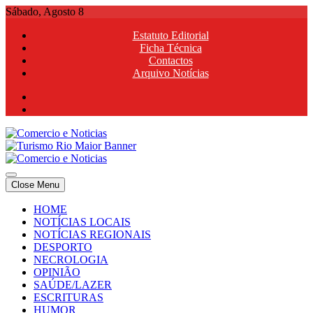
Skip
Sábado, Agosto 8
to
Estatuto Editorial
content
Ficha Técnica
Contactos
Arquivo Notícias
Comercio e Noticias
Notícias e Publicidade Online
Close Menu
Comercio e Noticias
Notícias e Publicidade Online
HOME
NOTÍCIAS LOCAIS
NOTÍCIAS REGIONAIS
DESPORTO
NECROLOGIA
OPINIÃO
SAÚDE/LAZER
ESCRITURAS
HUMOR