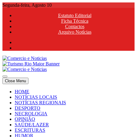
Skip
Segunda-feira, Agosto 10
to
Estatuto Editorial
content
Ficha Técnica
Contactos
Arquivo Notícias
Comercio e Noticias
Notícias e Publicidade Online
Close Menu
Comercio e Noticias
Notícias e Publicidade Online
HOME
NOTÍCIAS LOCAIS
NOTÍCIAS REGIONAIS
DESPORTO
NECROLOGIA
OPINIÃO
SAÚDE/LAZER
ESCRITURAS
HUMOR