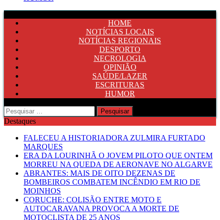
HOME
NOTÍCIAS LOCAIS
NOTÍCIAS REGIONAIS
DESPORTO
NECROLOGIA
OPINIÃO
SAÚDE/LAZER
ESCRITURAS
HUMOR
Pesquisar
por:
Destaques
FALECEU A HISTORIADORA ZULMIRA FURTADO
MARQUES
ERA DA LOURINHÃ O JOVEM PILOTO QUE ONTEM
MORREU NA QUEDA DE AERONAVE NO ALGARVE
ABRANTES: MAIS DE OITO DEZENAS DE
BOMBEIROS COMBATEM INCÊNDIO EM RIO DE
MOINHOS
CORUCHE: COLISÃO ENTRE MOTO E
AUTOCARAVANA PROVOCA A MORTE DE
MOTOCLISTA DE 25 ANOS