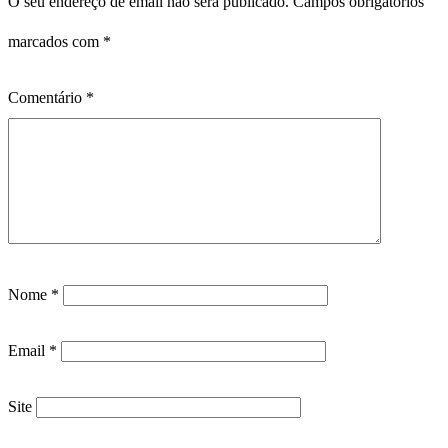
O seu endereço de email não será publicado.
Campos obrigatórios
marcados com
*
Comentário
*
Nome
*
Email
*
Site