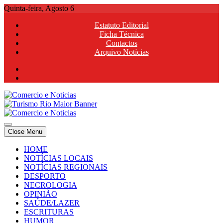
Skip
Quinta-feira, Agosto 6
to
Estatuto Editorial
content
Ficha Técnica
Contactos
Arquivo Notícias
Comercio e Noticias
Notícias e Publicidade Online
Close Menu
Comercio e Noticias
Notícias e Publicidade Online
HOME
NOTÍCIAS LOCAIS
NOTÍCIAS REGIONAIS
DESPORTO
NECROLOGIA
OPINIÃO
SAÚDE/LAZER
ESCRITURAS
HUMOR