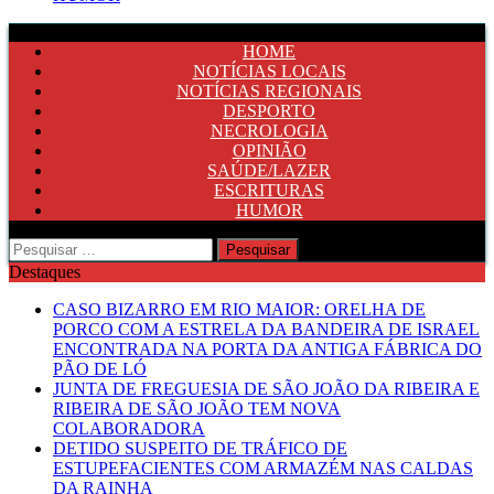
HOME
NOTÍCIAS LOCAIS
NOTÍCIAS REGIONAIS
DESPORTO
NECROLOGIA
OPINIÃO
SAÚDE/LAZER
ESCRITURAS
HUMOR
Pesquisar
por:
Destaques
CASO BIZARRO EM RIO MAIOR: ORELHA DE
PORCO COM A ESTRELA DA BANDEIRA DE ISRAEL
ENCONTRADA NA PORTA DA ANTIGA FÁBRICA DO
PÃO DE LÓ
JUNTA DE FREGUESIA DE SÃO JOÃO DA RIBEIRA E
RIBEIRA DE SÃO JOÃO TEM NOVA
COLABORADORA
DETIDO SUSPEITO DE TRÁFICO DE
ESTUPEFACIENTES COM ARMAZÉM NAS CALDAS
DA RAINHA