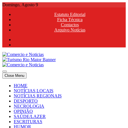
Skip
Domingo, Agosto 9
to
Estatuto Editorial
content
Ficha Técnica
Contactos
Arquivo Notícias
Comercio e Noticias
Notícias e Publicidade Online
Close Menu
Comercio e Noticias
Notícias e Publicidade Online
HOME
NOTÍCIAS LOCAIS
NOTÍCIAS REGIONAIS
DESPORTO
NECROLOGIA
OPINIÃO
SAÚDE/LAZER
ESCRITURAS
HUMOR