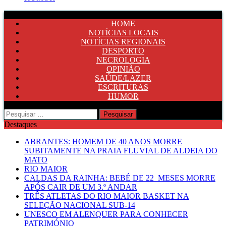
HOME
NOTÍCIAS LOCAIS
NOTÍCIAS REGIONAIS
DESPORTO
NECROLOGIA
OPINIÃO
SAÚDE/LAZER
ESCRITURAS
HUMOR
Pesquisar
por:
Destaques
ABRANTES: HOMEM DE 40 ANOS MORRE
SUBITAMENTE NA PRAIA FLUVIAL DE ALDEIA DO
MATO
RIO MAIOR
CALDAS DA RAINHA: BEBÉ DE 22 MESES MORRE
APÓS CAIR DE UM 3.º ANDAR
TRÊS ATLETAS DO RIO MAIOR BASKET NA
SELEÇÃO NACIONAL SUB-14
UNESCO EM ALENQUER PARA CONHECER
PATRIMÓNIO