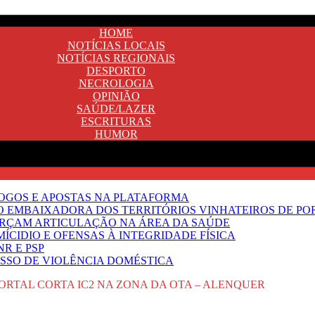
HOME
NOTÍCIAS LOCAIS
NOTÍCIAS REGIONAIS
DESPORTO
NECROLOGIA
OPINIÃO
SAÚDE/LAZER
ESCRITURAS
HUMOR
JOGOS E APOSTAS NA PLATAFORMA
SO EMBAIXADORA DOS TERRITÓRIOS VINHATEIROS DE P
FORÇAM ARTICULAÇÃO NA ÁREA DA SAÚDE
ÍCIDIO E OFENSAS À INTEGRIDADE FÍSICA
R E PSP
SSO DE VIOLÊNCIA DOMÉSTICA
RTAL CORTA IC2 NA ZONA DA OTA – ALENQUER