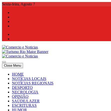
Skip
Sexta-feira, Agosto 7
to
content
Comercio e Noticias
Notícias e Publicidade Online
Close Menu
Comercio e Noticias
Notícias e Publicidade Online
HOME
NOTÍCIAS LOCAIS
NOTÍCIAS REGIONAIS
DESPORTO
NECROLOGIA
OPINIÃO
SAÚDE/LAZER
ESCRITURAS
HUMOR