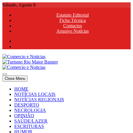
Skip
Sábado, Agosto 8
to
Estatuto Editorial
content
Ficha Técnica
Contactos
Arquivo Notícias
Comercio e Noticias
Notícias e Publicidade Online
Close Menu
Comercio e Noticias
Notícias e Publicidade Online
HOME
NOTÍCIAS LOCAIS
NOTÍCIAS REGIONAIS
DESPORTO
NECROLOGIA
OPINIÃO
SAÚDE/LAZER
ESCRITURAS
HUMOR