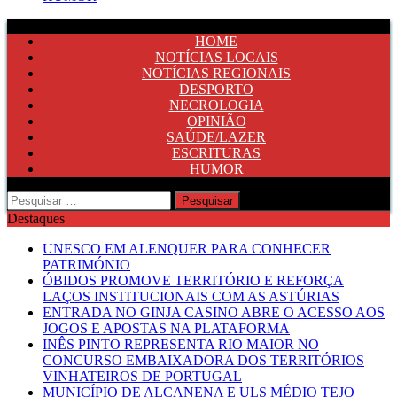
HOME
NOTÍCIAS LOCAIS
NOTÍCIAS REGIONAIS
DESPORTO
NECROLOGIA
OPINIÃO
SAÚDE/LAZER
ESCRITURAS
HUMOR
Pesquisar
por:
Destaques
UNESCO EM ALENQUER PARA CONHECER
PATRIMÓNIO
ÓBIDOS PROMOVE TERRITÓRIO E REFORÇA
LAÇOS INSTITUCIONAIS COM AS ASTÚRIAS
ENTRADA NO GINJA CASINO ABRE O ACESSO AOS
JOGOS E APOSTAS NA PLATAFORMA
INÊS PINTO REPRESENTA RIO MAIOR NO
CONCURSO EMBAIXADORA DOS TERRITÓRIOS
VINHATEIROS DE PORTUGAL
MUNICÍPIO DE ALCANENA E ULS MÉDIO TEJO