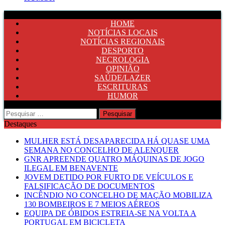
HOME
NOTÍCIAS LOCAIS
NOTÍCIAS REGIONAIS
DESPORTO
NECROLOGIA
OPINIÃO
SAÚDE/LAZER
ESCRITURAS
HUMOR
Pesquisar
por:
Destaques
MULHER ESTÁ DESAPARECIDA HÁ QUASE UMA
SEMANA NO CONCELHO DE ALENQUER
GNR APREENDE QUATRO MÁQUINAS DE JOGO
ILEGAL EM BENAVENTE
JOVEM DETIDO POR FURTO DE VEÍCULOS E
FALSIFICAÇÃO DE DOCUMENTOS
INCÊNDIO NO CONCELHO DE MAÇÃO MOBILIZA
130 BOMBEIROS E 7 MEIOS AÉREOS
EQUIPA DE ÓBIDOS ESTREIA-SE NA VOLTA A
PORTUGAL EM BICICLETA