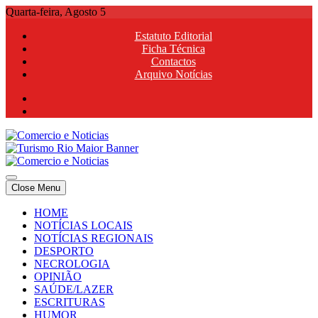
Skip
Quarta-feira, Agosto 5
to
Estatuto Editorial
content
Ficha Técnica
Contactos
Arquivo Notícias
Comercio e Noticias
Notícias e Publicidade Online
Close Menu
Comercio e Noticias
Notícias e Publicidade Online
HOME
NOTÍCIAS LOCAIS
NOTÍCIAS REGIONAIS
DESPORTO
NECROLOGIA
OPINIÃO
SAÚDE/LAZER
ESCRITURAS
HUMOR