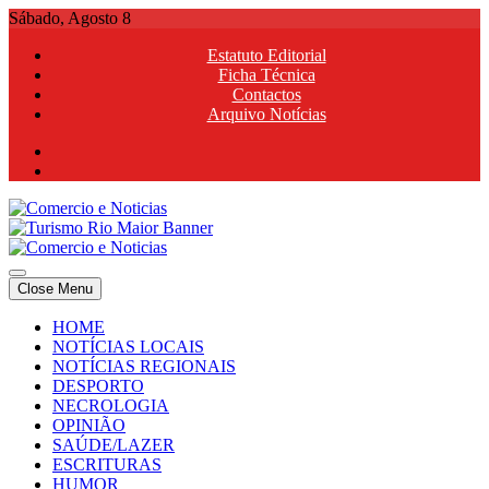
Skip
Sábado, Agosto 8
to
Estatuto Editorial
content
Ficha Técnica
Contactos
Arquivo Notícias
Comercio e Noticias
Notícias e Publicidade Online
Close Menu
Comercio e Noticias
Notícias e Publicidade Online
HOME
NOTÍCIAS LOCAIS
NOTÍCIAS REGIONAIS
DESPORTO
NECROLOGIA
OPINIÃO
SAÚDE/LAZER
ESCRITURAS
HUMOR