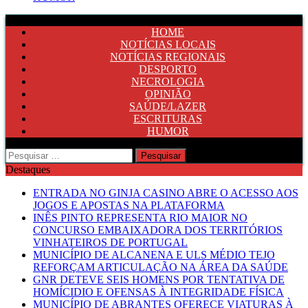
HOME
NOTÍCIAS LOCAIS
NOTÍCIAS REGIONAIS
DESPORTO
NECROLOGIA
OPINIÃO
SAÚDE/LAZER
ESCRITURAS
HUMOR
Pesquisar
por:
Destaques
ENTRADA NO GINJA CASINO ABRE O ACESSO AOS
JOGOS E APOSTAS NA PLATAFORMA
INÊS PINTO REPRESENTA RIO MAIOR NO
CONCURSO EMBAIXADORA DOS TERRITÓRIOS
VINHATEIROS DE PORTUGAL
MUNICÍPIO DE ALCANENA E ULS MÉDIO TEJO
REFORÇAM ARTICULAÇÃO NA ÁREA DA SAÚDE
GNR DETEVE SEIS HOMENS POR TENTATIVA DE
HOMÍCIDIO E OFENSAS À INTEGRIDADE FÍSICA
MUNICÍPIO DE ABRANTES OFERECE VIATURAS À