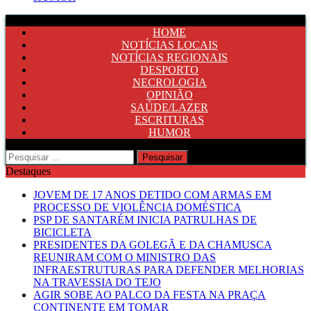
HOME
NOTÍCIAS LOCAIS
NOTÍCIAS REGIONAIS
DESPORTO
NECROLOGIA
OPINIÃO
SAÚDE/LAZER
ESCRITURAS
HUMOR
Pesquisar
por:
Destaques
JOVEM DE 17 ANOS DETIDO COM ARMAS EM
PROCESSO DE VIOLÊNCIA DOMÉSTICA
PSP DE SANTARÉM INICIA PATRULHAS DE
BICICLETA
PRESIDENTES DA GOLEGÃ E DA CHAMUSCA
REUNIRAM COM O MINISTRO DAS
INFRAESTRUTURAS PARA DEFENDER MELHORIAS
NA TRAVESSIA DO TEJO
AGIR SOBE AO PALCO DA FESTA NA PRAÇA
CONTINENTE EM TOMAR