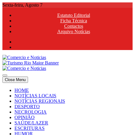
Skip
Sexta-feira, Agosto 7
to
Estatuto Editorial
content
Ficha Técnica
Contactos
Arquivo Notícias
Comercio e Noticias
Notícias e Publicidade Online
Close Menu
Comercio e Noticias
Notícias e Publicidade Online
HOME
NOTÍCIAS LOCAIS
NOTÍCIAS REGIONAIS
DESPORTO
NECROLOGIA
OPINIÃO
SAÚDE/LAZER
ESCRITURAS
HUMOR