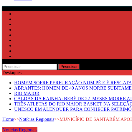
Pesquisar
por:
Destaques
HOMEM SOFRE PERFURAÇÃO NUM PÉ E É RESGATA
ABRANTES: HOMEM DE 40 ANOS MORRE SUBITAMEN
RIO MAIOR
CALDAS DA RAINHA: BEBÉ DE 22 MESES MORRE AP
TRÊS ATLETAS DO RIO MAIOR BASKET NA SELEÇÃ
UNESCO EM ALENQUER PARA CONHECER PATRIMÓ
Home
>>
Notícias Regionais
>>
MUNICÍPIO DE SANTARÉM APOI
Notícias Regionais