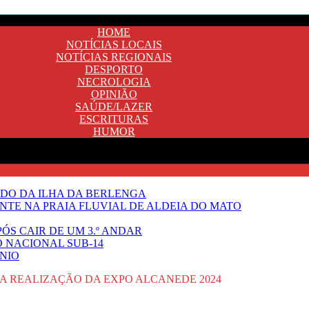
HOME
NOTÍCIAS LOCAIS
NOTÍCIAS REGIONAIS
DESPORTO
NECROLOGIA
OPINIÃO
SAÚDE/LAZER
ESCRITURAS
HUMOR
DO DA ILHA DA BERLENGA
TE NA PRAIA FLUVIAL DE ALDEIA DO MATO
ÓS CAIR DE UM 3.º ANDAR
O NACIONAL SUB-14
NIO
A REALIZAÇÃO DA EXPO ALCANEDE 2024