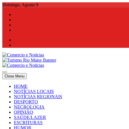
Skip
Domingo, Agosto 9
to
content
Comercio e Noticias
Notícias e Publicidade Online
Close Menu
Comercio e Noticias
Notícias e Publicidade Online
HOME
NOTÍCIAS LOCAIS
NOTÍCIAS REGIONAIS
DESPORTO
NECROLOGIA
OPINIÃO
SAÚDE/LAZER
ESCRITURAS
HUMOR