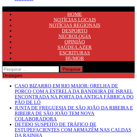
HOME
NOTÍCIAS LOCAIS
NOTÍCIAS REGIONAIS
DESPORTO
NECROLOGIA
OPINIÃO
SAÚDE/LAZER
ESCRITURAS
HUMOR
Pesquisar
por:
Destaques
CASO BIZARRO EM RIO MAIOR: ORELHA DE
PORCO COM A ESTRELA DA BANDEIRA DE ISRAEL
ENCONTRADA NA PORTA DA ANTIGA FÁBRICA DO
PÃO DE LÓ
JUNTA DE FREGUESIA DE SÃO JOÃO DA RIBEIRA E
RIBEIRA DE SÃO JOÃO TEM NOVA
COLABORADORA
DETIDO SUSPEITO DE TRÁFICO DE
ESTUPEFACIENTES COM ARMAZÉM NAS CALDAS
DA RAINHA