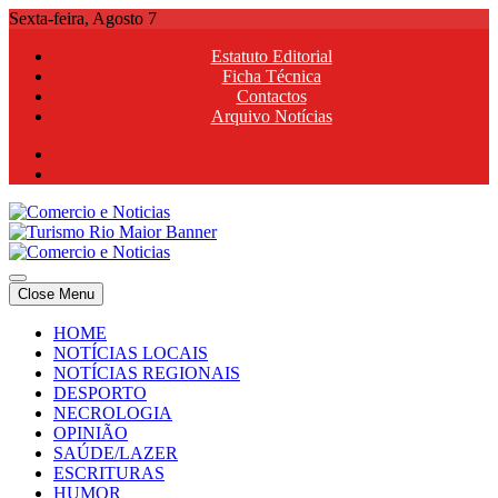
Skip
Sexta-feira, Agosto 7
to
Estatuto Editorial
content
Ficha Técnica
Contactos
Arquivo Notícias
Comercio e Noticias
Notícias e Publicidade Online
Close Menu
Comercio e Noticias
Notícias e Publicidade Online
HOME
NOTÍCIAS LOCAIS
NOTÍCIAS REGIONAIS
DESPORTO
NECROLOGIA
OPINIÃO
SAÚDE/LAZER
ESCRITURAS
HUMOR