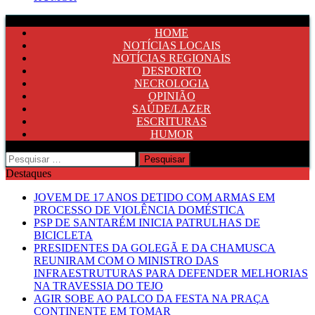
HOME
NOTÍCIAS LOCAIS
NOTÍCIAS REGIONAIS
DESPORTO
NECROLOGIA
OPINIÃO
SAÚDE/LAZER
ESCRITURAS
HUMOR
Pesquisar
por:
Destaques
JOVEM DE 17 ANOS DETIDO COM ARMAS EM
PROCESSO DE VIOLÊNCIA DOMÉSTICA
PSP DE SANTARÉM INICIA PATRULHAS DE
BICICLETA
PRESIDENTES DA GOLEGÃ E DA CHAMUSCA
REUNIRAM COM O MINISTRO DAS
INFRAESTRUTURAS PARA DEFENDER MELHORIAS
NA TRAVESSIA DO TEJO
AGIR SOBE AO PALCO DA FESTA NA PRAÇA
CONTINENTE EM TOMAR