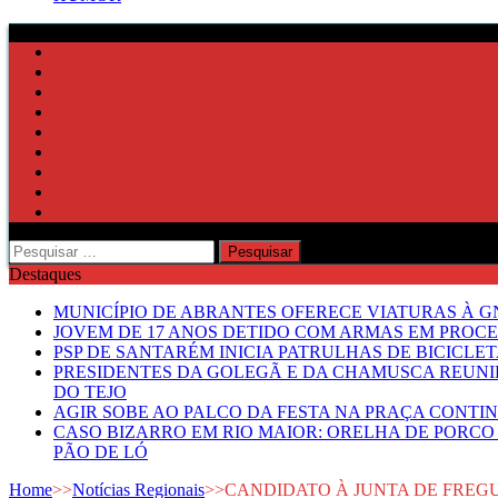
Pesquisar
por:
Destaques
MUNICÍPIO DE ABRANTES OFERECE VIATURAS À GN
JOVEM DE 17 ANOS DETIDO COM ARMAS EM PROCE
PSP DE SANTARÉM INICIA PATRULHAS DE BICICLE
PRESIDENTES DA GOLEGÃ E DA CHAMUSCA REUNI
DO TEJO
AGIR SOBE AO PALCO DA FESTA NA PRAÇA CONTI
CASO BIZARRO EM RIO MAIOR: ORELHA DE PORCO
PÃO DE LÓ
Home
>>
Notícias Regionais
>>
CANDIDATO À JUNTA DE FREG