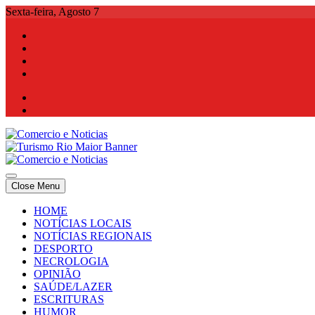
Skip
Sexta-feira, Agosto 7
to
content
Comercio e Noticias
Notícias e Publicidade Online
Close Menu
Comercio e Noticias
Notícias e Publicidade Online
HOME
NOTÍCIAS LOCAIS
NOTÍCIAS REGIONAIS
DESPORTO
NECROLOGIA
OPINIÃO
SAÚDE/LAZER
ESCRITURAS
HUMOR