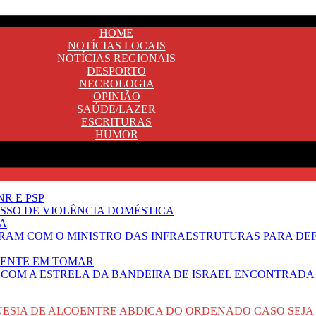
HOME
NOTÍCIAS LOCAIS
NOTÍCIAS REGIONAIS
DESPORTO
NECROLOGIA
OPINIÃO
SAÚDE/LAZER
ESCRITURAS
HUMOR
R E PSP
SSO DE VIOLÊNCIA DOMÉSTICA
TA
RAM COM O MINISTRO DAS INFRAESTRUTURAS PARA DE
NENTE EM TOMAR
 COM A ESTRELA DA BANDEIRA DE ISRAEL ENCONTRADA 
UESIA DE ALCOENTRE ABDICA DO ORDENADO CASO SEJA 