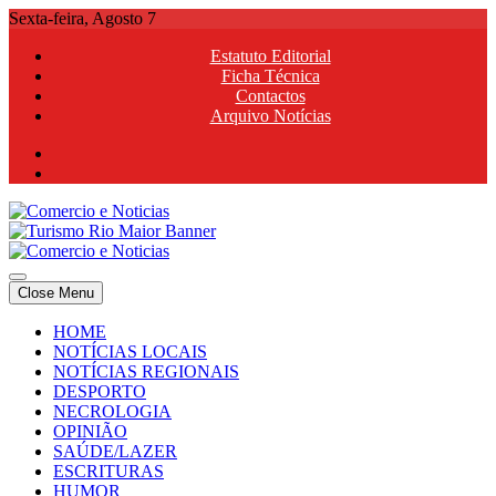
Skip
Sexta-feira, Agosto 7
to
Estatuto Editorial
content
Ficha Técnica
Contactos
Arquivo Notícias
Comercio e Noticias
Notícias e Publicidade Online
Close Menu
Comercio e Noticias
Notícias e Publicidade Online
HOME
NOTÍCIAS LOCAIS
NOTÍCIAS REGIONAIS
DESPORTO
NECROLOGIA
OPINIÃO
SAÚDE/LAZER
ESCRITURAS
HUMOR