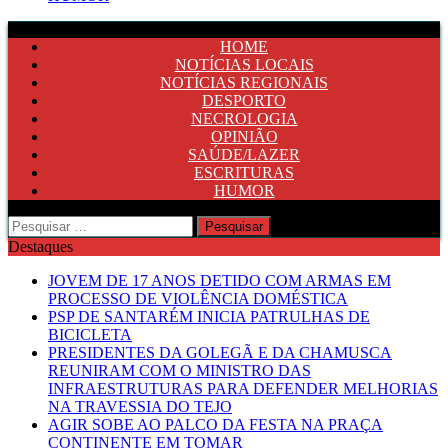
HOME
NOTÍCIAS LOCAIS
NOTÍCIAS REGIONAIS
DESPORTO
NECROLOGIA
OPINIÃO
SAÚDE/LAZER
ESCRITURAS
HUMOR
Pesquisar
por:
Destaques
JOVEM DE 17 ANOS DETIDO COM ARMAS EM
PROCESSO DE VIOLÊNCIA DOMÉSTICA
PSP DE SANTARÉM INICIA PATRULHAS DE
BICICLETA
PRESIDENTES DA GOLEGÃ E DA CHAMUSCA
REUNIRAM COM O MINISTRO DAS
INFRAESTRUTURAS PARA DEFENDER MELHORIAS
NA TRAVESSIA DO TEJO
AGIR SOBE AO PALCO DA FESTA NA PRAÇA
CONTINENTE EM TOMAR