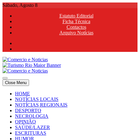
Skip
Sábado, Agosto 8
to
Estatuto Editorial
content
Ficha Técnica
Contactos
Arquivo Notícias
Comercio e Noticias
Notícias e Publicidade Online
Close Menu
Comercio e Noticias
Notícias e Publicidade Online
HOME
NOTÍCIAS LOCAIS
NOTÍCIAS REGIONAIS
DESPORTO
NECROLOGIA
OPINIÃO
SAÚDE/LAZER
ESCRITURAS
HUMOR