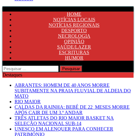
HOME
NOTÍCIAS LOCAIS
NOTÍCIAS REGIONAIS
DESPORTO
NECROLOGIA
OPINIÃO
SAÚDE/LAZER
ESCRITURAS
HUMOR
Pesquisar
por:
Destaques
ABRANTES: HOMEM DE 40 ANOS MORRE
SUBITAMENTE NA PRAIA FLUVIAL DE ALDEIA DO
MATO
RIO MAIOR
CALDAS DA RAINHA: BEBÉ DE 22 MESES MORRE
APÓS CAIR DE UM 3.º ANDAR
TRÊS ATLETAS DO RIO MAIOR BASKET NA
SELEÇÃO NACIONAL SUB-14
UNESCO EM ALENQUER PARA CONHECER
PATRIMÓNIO