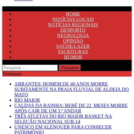
HOME
NOTÍCIAS LOCAIS
NOTÍCIAS REGIONAIS
DESPORTO
NECROLOGIA
OPINIÃO
SAÚDE/LAZER
ESCRITURAS
HUMOR
Pesquisar
por:
Destaques
ABRANTES: HOMEM DE 40 ANOS MORRE
SUBITAMENTE NA PRAIA FLUVIAL DE ALDEIA DO
MATO
RIO MAIOR
CALDAS DA RAINHA: BEBÉ DE 22 MESES MORRE
APÓS CAIR DE UM 3.º ANDAR
TRÊS ATLETAS DO RIO MAIOR BASKET NA
SELEÇÃO NACIONAL SUB-14
UNESCO EM ALENQUER PARA CONHECER
PATRIMÓNIO