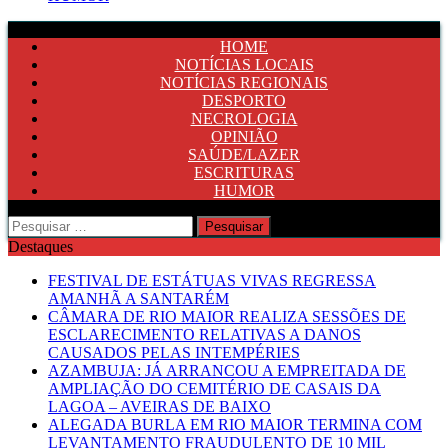
HOME
NOTÍCIAS LOCAIS
NOTÍCIAS REGIONAIS
DESPORTO
NECROLOGIA
OPINIÃO
SAÚDE/LAZER
ESCRITURAS
HUMOR
Pesquisar
por:
Destaques
FESTIVAL DE ESTÁTUAS VIVAS REGRESSA
AMANHÃ A SANTARÉM
CÂMARA DE RIO MAIOR REALIZA SESSÕES DE
ESCLARECIMENTO RELATIVAS A DANOS
CAUSADOS PELAS INTEMPÉRIES
AZAMBUJA: JÁ ARRANCOU A EMPREITADA DE
AMPLIAÇÃO DO CEMITÉRIO DE CASAIS DA
LAGOA – AVEIRAS DE BAIXO
ALEGADA BURLA EM RIO MAIOR TERMINA COM
LEVANTAMENTO FRAUDULENTO DE 10 MIL