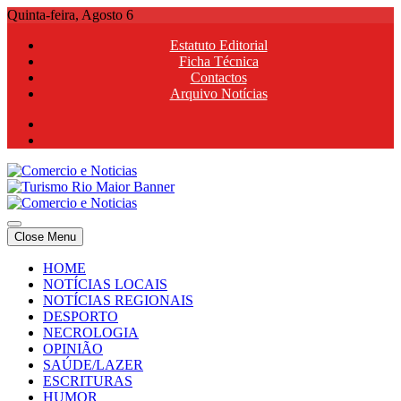
Skip
Quinta-feira, Agosto 6
to
Estatuto Editorial
content
Ficha Técnica
Contactos
Arquivo Notícias
Comercio e Noticias
Notícias e Publicidade Online
Close Menu
Comercio e Noticias
Notícias e Publicidade Online
HOME
NOTÍCIAS LOCAIS
NOTÍCIAS REGIONAIS
DESPORTO
NECROLOGIA
OPINIÃO
SAÚDE/LAZER
ESCRITURAS
HUMOR