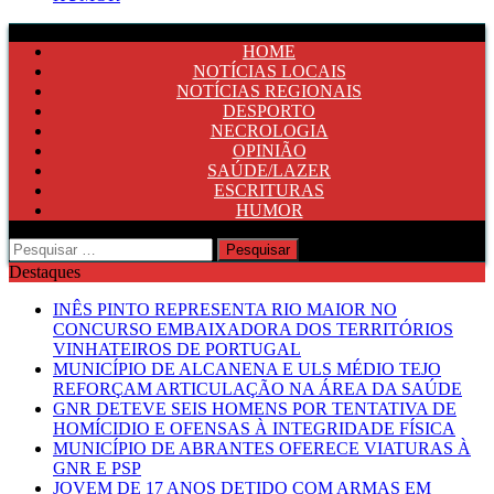
HOME
NOTÍCIAS LOCAIS
NOTÍCIAS REGIONAIS
DESPORTO
NECROLOGIA
OPINIÃO
SAÚDE/LAZER
ESCRITURAS
HUMOR
Pesquisar
por:
Destaques
INÊS PINTO REPRESENTA RIO MAIOR NO
CONCURSO EMBAIXADORA DOS TERRITÓRIOS
VINHATEIROS DE PORTUGAL
MUNICÍPIO DE ALCANENA E ULS MÉDIO TEJO
REFORÇAM ARTICULAÇÃO NA ÁREA DA SAÚDE
GNR DETEVE SEIS HOMENS POR TENTATIVA DE
HOMÍCIDIO E OFENSAS À INTEGRIDADE FÍSICA
MUNICÍPIO DE ABRANTES OFERECE VIATURAS À
GNR E PSP
JOVEM DE 17 ANOS DETIDO COM ARMAS EM