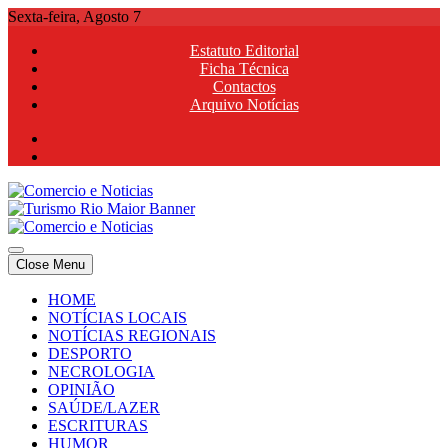
Skip
Sexta-feira, Agosto 7
to
Estatuto Editorial
content
Ficha Técnica
Contactos
Arquivo Notícias
Comercio e Noticias
Notícias e Publicidade Online
Close Menu
Comercio e Noticias
Notícias e Publicidade Online
HOME
NOTÍCIAS LOCAIS
NOTÍCIAS REGIONAIS
DESPORTO
NECROLOGIA
OPINIÃO
SAÚDE/LAZER
ESCRITURAS
HUMOR