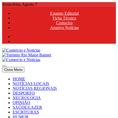
Skip
Sexta-feira, Agosto 7
to
Estatuto Editorial
content
Ficha Técnica
Contactos
Arquivo Notícias
Comercio e Noticias
Notícias e Publicidade Online
Close Menu
Comercio e Noticias
Notícias e Publicidade Online
HOME
NOTÍCIAS LOCAIS
NOTÍCIAS REGIONAIS
DESPORTO
NECROLOGIA
OPINIÃO
SAÚDE/LAZER
ESCRITURAS
HUMOR