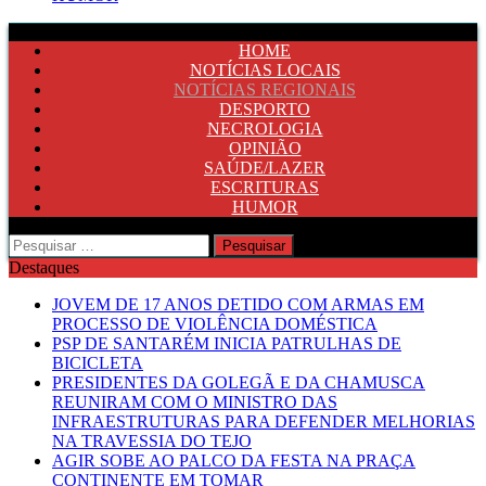
HOME
NOTÍCIAS LOCAIS
NOTÍCIAS REGIONAIS
DESPORTO
NECROLOGIA
OPINIÃO
SAÚDE/LAZER
ESCRITURAS
HUMOR
Pesquisar
por:
Destaques
JOVEM DE 17 ANOS DETIDO COM ARMAS EM
PROCESSO DE VIOLÊNCIA DOMÉSTICA
PSP DE SANTARÉM INICIA PATRULHAS DE
BICICLETA
PRESIDENTES DA GOLEGÃ E DA CHAMUSCA
REUNIRAM COM O MINISTRO DAS
INFRAESTRUTURAS PARA DEFENDER MELHORIAS
NA TRAVESSIA DO TEJO
AGIR SOBE AO PALCO DA FESTA NA PRAÇA
CONTINENTE EM TOMAR