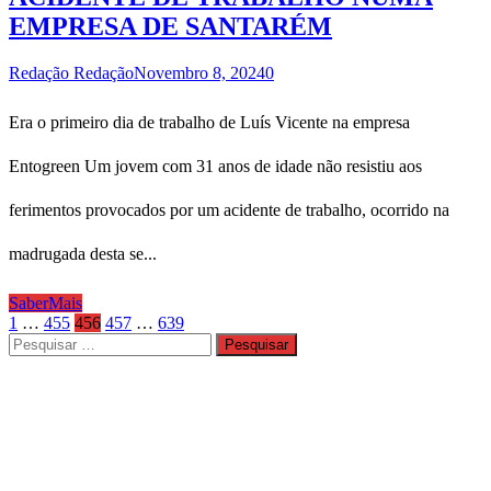
EMPRESA DE SANTARÉM
Redação Redação
Novembro 8, 2024
0
Era o primeiro dia de trabalho de Luís Vicente na empresa
Entogreen Um jovem com 31 anos de idade não resistiu aos
ferimentos provocados por um acidente de trabalho, ocorrido na
madrugada desta se...
SaberMais
Paginação
1
…
455
456
457
…
639
Pesquisar
dos
por:
conteúdos