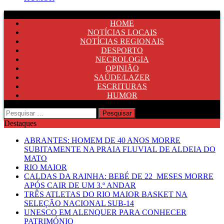
HOME
NOTÍCIAS LOCAIS
NOTÍCIAS REGIONAIS
DESPORTO
NECROLOGIA
OPINIÃO
SAÚDE/LAZER
ESCRITURAS
HUMOR
Pesquisar
por:
Destaques
ABRANTES: HOMEM DE 40 ANOS MORRE
SUBITAMENTE NA PRAIA FLUVIAL DE ALDEIA DO
MATO
RIO MAIOR
CALDAS DA RAINHA: BEBÉ DE 22 MESES MORRE
APÓS CAIR DE UM 3.º ANDAR
TRÊS ATLETAS DO RIO MAIOR BASKET NA
SELEÇÃO NACIONAL SUB-14
UNESCO EM ALENQUER PARA CONHECER
PATRIMÓNIO