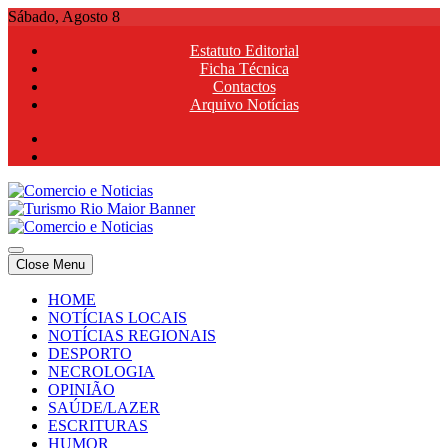
Skip
Sábado, Agosto 8
to
Estatuto Editorial
content
Ficha Técnica
Contactos
Arquivo Notícias
Comercio e Noticias
Notícias e Publicidade Online
Close Menu
Comercio e Noticias
Notícias e Publicidade Online
HOME
NOTÍCIAS LOCAIS
NOTÍCIAS REGIONAIS
DESPORTO
NECROLOGIA
OPINIÃO
SAÚDE/LAZER
ESCRITURAS
HUMOR