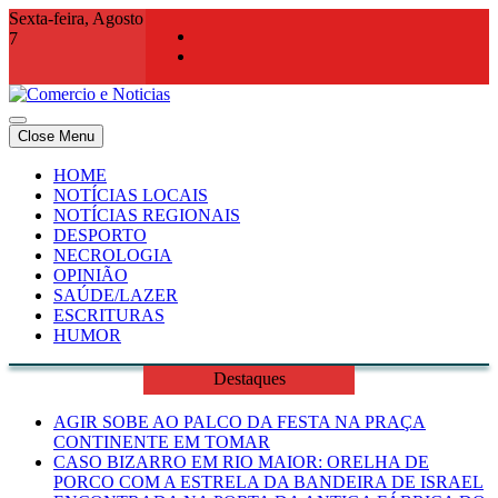
Skip
Sexta-feira, Agosto
to
7
content
Close Menu
Comercio e Noticias
Notícias e Publicidade Online
HOME
NOTÍCIAS LOCAIS
NOTÍCIAS REGIONAIS
DESPORTO
NECROLOGIA
OPINIÃO
SAÚDE/LAZER
ESCRITURAS
HUMOR
Destaques
AGIR SOBE AO PALCO DA FESTA NA PRAÇA
CONTINENTE EM TOMAR
CASO BIZARRO EM RIO MAIOR: ORELHA DE
PORCO COM A ESTRELA DA BANDEIRA DE ISRAEL