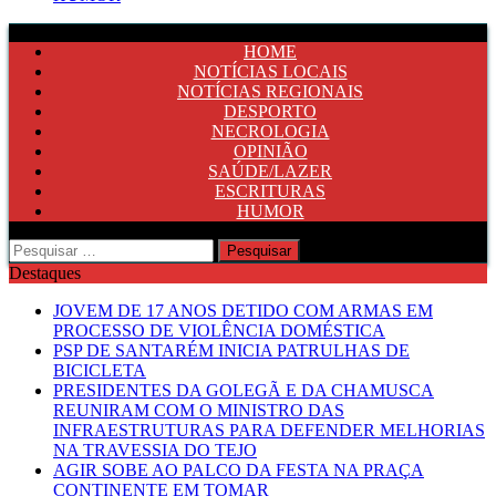
HOME
NOTÍCIAS LOCAIS
NOTÍCIAS REGIONAIS
DESPORTO
NECROLOGIA
OPINIÃO
SAÚDE/LAZER
ESCRITURAS
HUMOR
Pesquisar
por:
Destaques
JOVEM DE 17 ANOS DETIDO COM ARMAS EM
PROCESSO DE VIOLÊNCIA DOMÉSTICA
PSP DE SANTARÉM INICIA PATRULHAS DE
BICICLETA
PRESIDENTES DA GOLEGÃ E DA CHAMUSCA
REUNIRAM COM O MINISTRO DAS
INFRAESTRUTURAS PARA DEFENDER MELHORIAS
NA TRAVESSIA DO TEJO
AGIR SOBE AO PALCO DA FESTA NA PRAÇA
CONTINENTE EM TOMAR