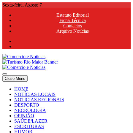
Skip
Sexta-feira, Agosto 7
to
Estatuto Editorial
content
Ficha Técnica
Contactos
Arquivo Notícias
Comercio e Noticias
Notícias e Publicidade Online
Close Menu
Comercio e Noticias
Notícias e Publicidade Online
HOME
NOTÍCIAS LOCAIS
NOTÍCIAS REGIONAIS
DESPORTO
NECROLOGIA
OPINIÃO
SAÚDE/LAZER
ESCRITURAS
HUMOR