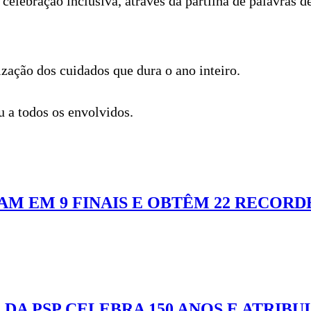
elebração inclusiva, através da partilha de palavras 
ção dos cuidados que dura o ano inteiro.
 a todos os envolvidos.
M EM 9 FINAIS E OBTÊM 22 RECORD
DA PSP CELEBRA 150 ANOS E ATRIB