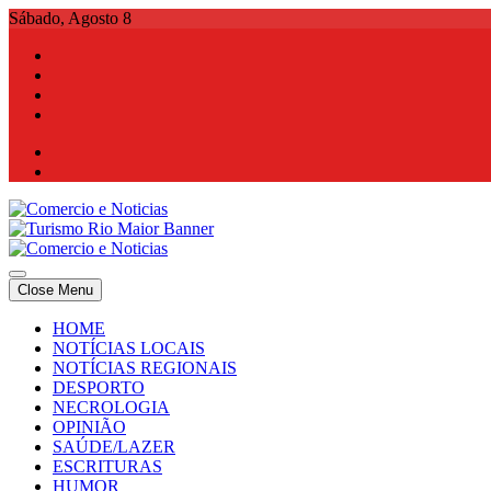
Skip
Sábado, Agosto 8
to
content
Comercio e Noticias
Notícias e Publicidade Online
Close Menu
Comercio e Noticias
Notícias e Publicidade Online
HOME
NOTÍCIAS LOCAIS
NOTÍCIAS REGIONAIS
DESPORTO
NECROLOGIA
OPINIÃO
SAÚDE/LAZER
ESCRITURAS
HUMOR