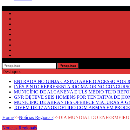
Pesquisar
por:
Destaques
ENTRADA NO GINJA CASINO ABRE O ACESSO AOS 
INÊS PINTO REPRESENTA RIO MAIOR NO CONCUR
MUNICÍPIO DE ALCANENA E ULS MÉDIO TEJO RE
GNR DETEVE SEIS HOMENS POR TENTATIVA DE HOM
MUNICÍPIO DE ABRANTES OFERECE VIATURAS À GN
JOVEM DE 17 ANOS DETIDO COM ARMAS EM PROCE
Home
>>
Notícias Regionais
>>
DIA MUNDIAL DO ENFERMEIRO
Notícias Regionais