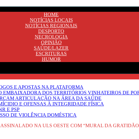
HOME
NOTÍCIAS LOCAIS
NOTÍCIAS REGIONAIS
DESPORTO
NECROLOGIA
OPINIÃO
SAÚDE/LAZER
ESCRITURAS
HUMOR
JOGOS E APOSTAS NA PLATAFORMA
SO EMBAIXADORA DOS TERRITÓRIOS VINHATEIROS DE P
FORÇAM ARTICULAÇÃO NA ÁREA DA SAÚDE
ÍCIDIO E OFENSAS À INTEGRIDADE FÍSICA
R E PSP
SSO DE VIOLÊNCIA DOMÉSTICA
 ASSINALADO NA ULS OESTE COM “MURAL DA GRATIDÃO