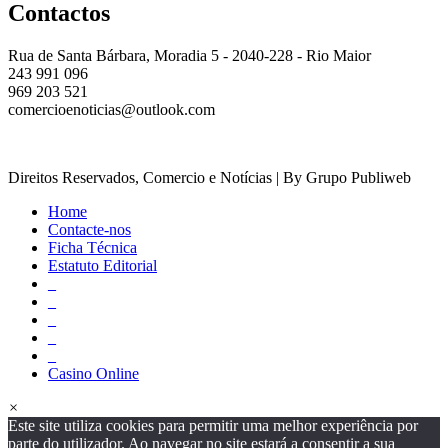
Contactos
Rua de Santa Bárbara, Moradia 5 - 2040-228 - Rio Maior
243 991 096
969 203 521
comercioenoticias@outlook.com
Direitos Reservados, Comercio e Notícias | By Grupo Publiweb
Home
Contacte-nos
Ficha Técnica
Estatuto Editorial
_
_
_
_
_
Casino Online
×
Este site utiliza cookies para permitir uma melhor experiência por
parte do utilizador. Ao navegar no site estará a consentir a sua