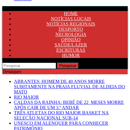
HOME
NOTÍCIAS LOCAIS
NOTÍCIAS REGIONAIS
DESPORTO
NECROLOGIA
OPINIÃO
SAÚDE/LAZER
ESCRITURAS
HUMOR
Pesquisar
por:
Destaques
ABRANTES: HOMEM DE 40 ANOS MORRE
SUBITAMENTE NA PRAIA FLUVIAL DE ALDEIA DO
MATO
RIO MAIOR
CALDAS DA RAINHA: BEBÉ DE 22 MESES MORRE
APÓS CAIR DE UM 3.º ANDAR
TRÊS ATLETAS DO RIO MAIOR BASKET NA
SELEÇÃO NACIONAL SUB-14
UNESCO EM ALENQUER PARA CONHECER
PATRIMÓNIO