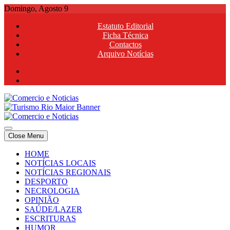
Skip
Domingo, Agosto 9
to
Estatuto Editorial
content
Ficha Técnica
Contactos
Arquivo Notícias
Comercio e Noticias
Notícias e Publicidade Online
Close Menu
Comercio e Noticias
Notícias e Publicidade Online
HOME
NOTÍCIAS LOCAIS
NOTÍCIAS REGIONAIS
DESPORTO
NECROLOGIA
OPINIÃO
SAÚDE/LAZER
ESCRITURAS
HUMOR