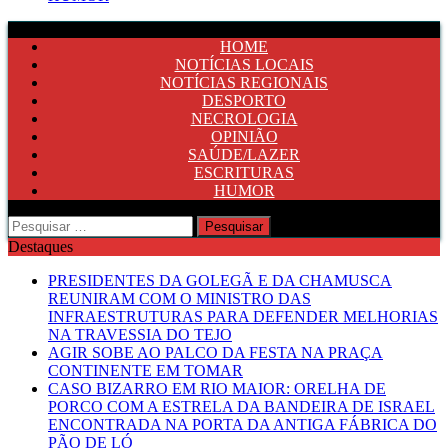
HOME
NOTÍCIAS LOCAIS
NOTÍCIAS REGIONAIS
DESPORTO
NECROLOGIA
OPINIÃO
SAÚDE/LAZER
ESCRITURAS
HUMOR
Pesquisar
por:
Destaques
PRESIDENTES DA GOLEGÃ E DA CHAMUSCA
REUNIRAM COM O MINISTRO DAS
INFRAESTRUTURAS PARA DEFENDER MELHORIAS
NA TRAVESSIA DO TEJO
AGIR SOBE AO PALCO DA FESTA NA PRAÇA
CONTINENTE EM TOMAR
CASO BIZARRO EM RIO MAIOR: ORELHA DE
PORCO COM A ESTRELA DA BANDEIRA DE ISRAEL
ENCONTRADA NA PORTA DA ANTIGA FÁBRICA DO
PÃO DE LÓ