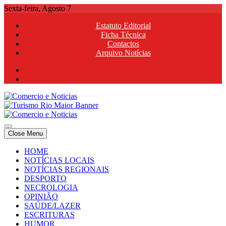
Skip
Sexta-feira, Agosto 7
to
Estatuto Editorial
content
Ficha Técnica
Contactos
Arquivo Notícias
Comercio e Noticias
Notícias e Publicidade Online
Close Menu
Comercio e Noticias
Notícias e Publicidade Online
HOME
NOTÍCIAS LOCAIS
NOTÍCIAS REGIONAIS
DESPORTO
NECROLOGIA
OPINIÃO
SAÚDE/LAZER
ESCRITURAS
HUMOR