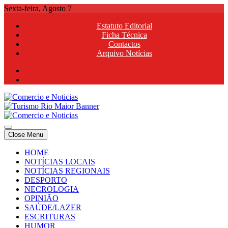
Skip
Sexta-feira, Agosto 7
to
Estatuto Editorial
content
Ficha Técnica
Contactos
Arquivo Notícias
Comercio e Noticias
Notícias e Publicidade Online
Close Menu
Comercio e Noticias
Notícias e Publicidade Online
HOME
NOTÍCIAS LOCAIS
NOTÍCIAS REGIONAIS
DESPORTO
NECROLOGIA
OPINIÃO
SAÚDE/LAZER
ESCRITURAS
HUMOR