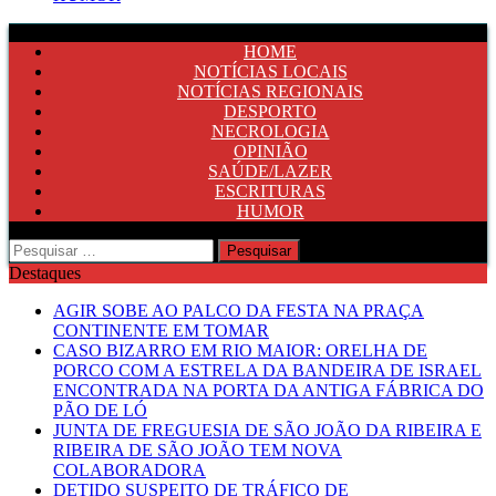
HOME
NOTÍCIAS LOCAIS
NOTÍCIAS REGIONAIS
DESPORTO
NECROLOGIA
OPINIÃO
SAÚDE/LAZER
ESCRITURAS
HUMOR
Pesquisar
por:
Destaques
AGIR SOBE AO PALCO DA FESTA NA PRAÇA
CONTINENTE EM TOMAR
CASO BIZARRO EM RIO MAIOR: ORELHA DE
PORCO COM A ESTRELA DA BANDEIRA DE ISRAEL
ENCONTRADA NA PORTA DA ANTIGA FÁBRICA DO
PÃO DE LÓ
JUNTA DE FREGUESIA DE SÃO JOÃO DA RIBEIRA E
RIBEIRA DE SÃO JOÃO TEM NOVA
COLABORADORA
DETIDO SUSPEITO DE TRÁFICO DE