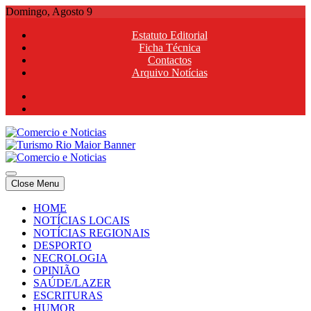
Skip
Domingo, Agosto 9
to
Estatuto Editorial
content
Ficha Técnica
Contactos
Arquivo Notícias
Comercio e Noticias
Notícias e Publicidade Online
Close Menu
Comercio e Noticias
Notícias e Publicidade Online
HOME
NOTÍCIAS LOCAIS
NOTÍCIAS REGIONAIS
DESPORTO
NECROLOGIA
OPINIÃO
SAÚDE/LAZER
ESCRITURAS
HUMOR