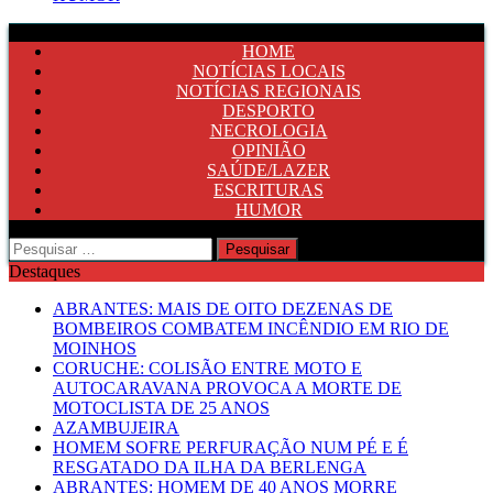
HOME
NOTÍCIAS LOCAIS
NOTÍCIAS REGIONAIS
DESPORTO
NECROLOGIA
OPINIÃO
SAÚDE/LAZER
ESCRITURAS
HUMOR
Pesquisar
por:
Destaques
ABRANTES: MAIS DE OITO DEZENAS DE
BOMBEIROS COMBATEM INCÊNDIO EM RIO DE
MOINHOS
CORUCHE: COLISÃO ENTRE MOTO E
AUTOCARAVANA PROVOCA A MORTE DE
MOTOCLISTA DE 25 ANOS
AZAMBUJEIRA
HOMEM SOFRE PERFURAÇÃO NUM PÉ E É
RESGATADO DA ILHA DA BERLENGA
ABRANTES: HOMEM DE 40 ANOS MORRE