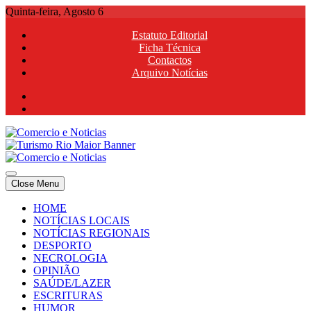
Skip
Quinta-feira, Agosto 6
to
Estatuto Editorial
content
Ficha Técnica
Contactos
Arquivo Notícias
Comercio e Noticias
Notícias e Publicidade Online
Close Menu
Comercio e Noticias
Notícias e Publicidade Online
HOME
NOTÍCIAS LOCAIS
NOTÍCIAS REGIONAIS
DESPORTO
NECROLOGIA
OPINIÃO
SAÚDE/LAZER
ESCRITURAS
HUMOR