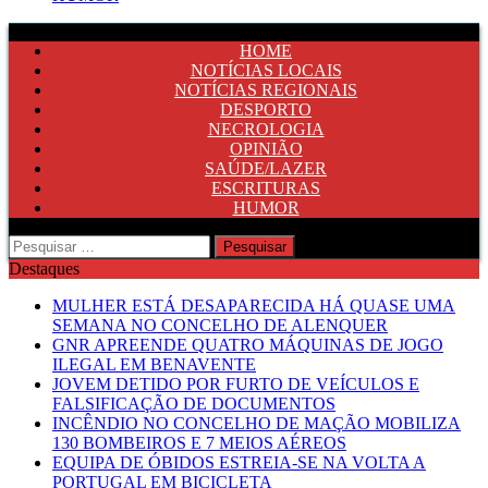
HOME
NOTÍCIAS LOCAIS
NOTÍCIAS REGIONAIS
DESPORTO
NECROLOGIA
OPINIÃO
SAÚDE/LAZER
ESCRITURAS
HUMOR
Pesquisar
por:
Destaques
MULHER ESTÁ DESAPARECIDA HÁ QUASE UMA
SEMANA NO CONCELHO DE ALENQUER
GNR APREENDE QUATRO MÁQUINAS DE JOGO
ILEGAL EM BENAVENTE
JOVEM DETIDO POR FURTO DE VEÍCULOS E
FALSIFICAÇÃO DE DOCUMENTOS
INCÊNDIO NO CONCELHO DE MAÇÃO MOBILIZA
130 BOMBEIROS E 7 MEIOS AÉREOS
EQUIPA DE ÓBIDOS ESTREIA-SE NA VOLTA A
PORTUGAL EM BICICLETA