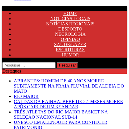
HOME
NOTÍCIAS LOCAIS
NOTÍCIAS REGIONAIS
DESPORTO
NECROLOGIA
OPINIÃO
SAÚDE/LAZER
ESCRITURAS
HUMOR
Pesquisar
por:
Destaques
ABRANTES: HOMEM DE 40 ANOS MORRE
SUBITAMENTE NA PRAIA FLUVIAL DE ALDEIA DO
MATO
RIO MAIOR
CALDAS DA RAINHA: BEBÉ DE 22 MESES MORRE
APÓS CAIR DE UM 3.º ANDAR
TRÊS ATLETAS DO RIO MAIOR BASKET NA
SELEÇÃO NACIONAL SUB-14
UNESCO EM ALENQUER PARA CONHECER
PATRIMÓNIO