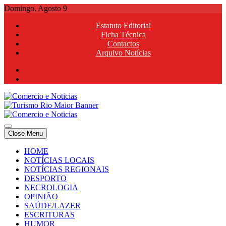
Skip
Domingo, Agosto 9
to
Estatuto Editorial
content
Ficha Técnica
Contactos
Arquivo Notícias
Comercio e Noticias
Notícias e Publicidade Online
Close Menu
Comercio e Noticias
Notícias e Publicidade Online
HOME
NOTÍCIAS LOCAIS
NOTÍCIAS REGIONAIS
DESPORTO
NECROLOGIA
OPINIÃO
SAÚDE/LAZER
ESCRITURAS
HUMOR