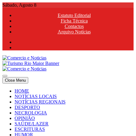
Skip
Sábado, Agosto 8
to
Estatuto Editorial
content
Ficha Técnica
Contactos
Arquivo Notícias
Comercio e Noticias
Notícias e Publicidade Online
Close Menu
Comercio e Noticias
Notícias e Publicidade Online
HOME
NOTÍCIAS LOCAIS
NOTÍCIAS REGIONAIS
DESPORTO
NECROLOGIA
OPINIÃO
SAÚDE/LAZER
ESCRITURAS
HUMOR