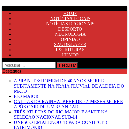
HOME
NOTÍCIAS LOCAIS
NOTÍCIAS REGIONAIS
DESPORTO
NECROLOGIA
OPINIÃO
SAÚDE/LAZER
ESCRITURAS
HUMOR
Pesquisar
por:
Destaques
ABRANTES: HOMEM DE 40 ANOS MORRE
SUBITAMENTE NA PRAIA FLUVIAL DE ALDEIA DO
MATO
RIO MAIOR
CALDAS DA RAINHA: BEBÉ DE 22 MESES MORRE
APÓS CAIR DE UM 3.º ANDAR
TRÊS ATLETAS DO RIO MAIOR BASKET NA
SELEÇÃO NACIONAL SUB-14
UNESCO EM ALENQUER PARA CONHECER
PATRIMÓNIO