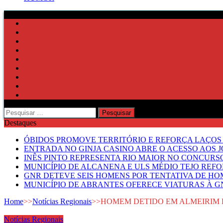
Pesquisar
por:
Destaques
ÓBIDOS PROMOVE TERRITÓRIO E REFORÇA LAÇOS 
ENTRADA NO GINJA CASINO ABRE O ACESSO AOS 
INÊS PINTO REPRESENTA RIO MAIOR NO CONCUR
MUNICÍPIO DE ALCANENA E ULS MÉDIO TEJO RE
GNR DETEVE SEIS HOMENS POR TENTATIVA DE HOM
MUNICÍPIO DE ABRANTES OFERECE VIATURAS À GN
Home
>>
Notícias Regionais
>>
HOMEM DETIDO EM ALMEIRIM 
Notícias Regionais