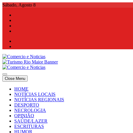
Skip
Sábado, Agosto 8
to
content
Comercio e Noticias
Notícias e Publicidade Online
Close Menu
Comercio e Noticias
Notícias e Publicidade Online
HOME
NOTÍCIAS LOCAIS
NOTÍCIAS REGIONAIS
DESPORTO
NECROLOGIA
OPINIÃO
SAÚDE/LAZER
ESCRITURAS
HUMOR