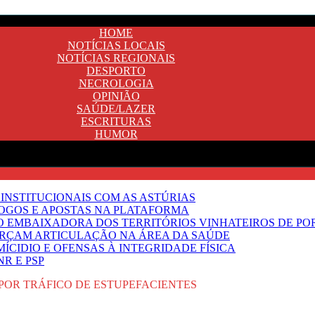
HOME
NOTÍCIAS LOCAIS
NOTÍCIAS REGIONAIS
DESPORTO
NECROLOGIA
OPINIÃO
SAÚDE/LAZER
ESCRITURAS
HUMOR
INSTITUCIONAIS COM AS ASTÚRIAS
JOGOS E APOSTAS NA PLATAFORMA
SO EMBAIXADORA DOS TERRITÓRIOS VINHATEIROS DE P
FORÇAM ARTICULAÇÃO NA ÁREA DA SAÚDE
ÍCIDIO E OFENSAS À INTEGRIDADE FÍSICA
R E PSP
POR TRÁFICO DE ESTUPEFACIENTES