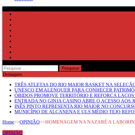
Pesquisar
por:
Destaques
TRÊS ATLETAS DO RIO MAIOR BASKET NA SELEÇÃ
UNESCO EM ALENQUER PARA CONHECER PATRIMÓ
ÓBIDOS PROMOVE TERRITÓRIO E REFORÇA LAÇOS 
ENTRADA NO GINJA CASINO ABRE O ACESSO AOS 
INÊS PINTO REPRESENTA RIO MAIOR NO CONCUR
MUNICÍPIO DE ALCANENA E ULS MÉDIO TEJO RE
Home
>>
OPINIÃO
>>
HOMENAGEM NA NAZARÉ A LABORIN
OPINIÃO