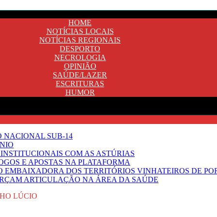
HOME
NOTÍCIAS LOCAIS
NOTÍCIAS REGIONAIS
DESPORTO
NECROLOGIA
OPINIÃO
SAÚDE/LAZER
ESCRITURAS
HUMOR
O NACIONAL SUB-14
NIO
INSTITUCIONAIS COM AS ASTÚRIAS
JOGOS E APOSTAS NA PLATAFORMA
SO EMBAIXADORA DOS TERRITÓRIOS VINHATEIROS DE P
FORÇAM ARTICULAÇÃO NA ÁREA DA SAÚDE
HO LÚCIO