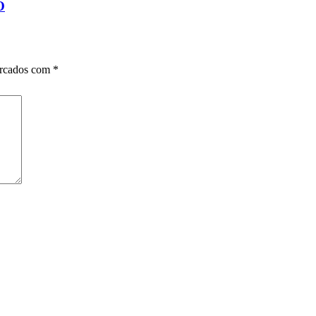
O
arcados com
*