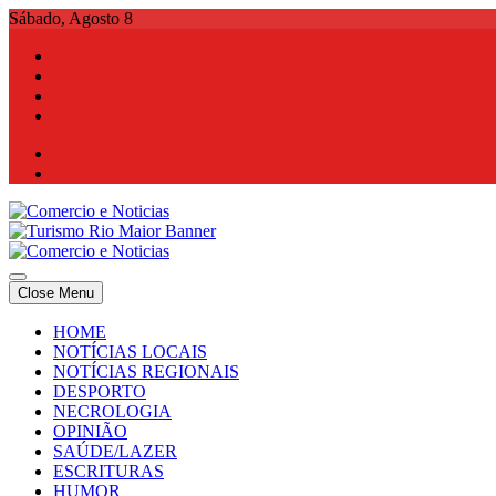
Skip
Sábado, Agosto 8
to
content
Comercio e Noticias
Notícias e Publicidade Online
Close Menu
Comercio e Noticias
Notícias e Publicidade Online
HOME
NOTÍCIAS LOCAIS
NOTÍCIAS REGIONAIS
DESPORTO
NECROLOGIA
OPINIÃO
SAÚDE/LAZER
ESCRITURAS
HUMOR