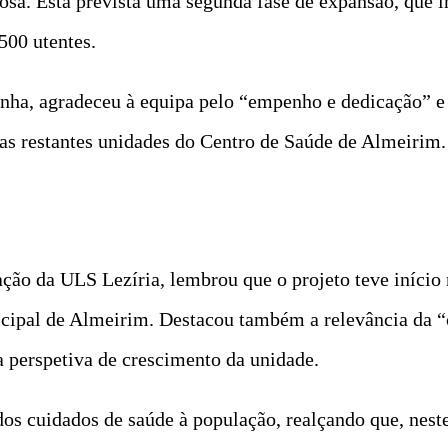
a. Está prevista uma segunda fase de expansão, que in
500 utentes.
nha, agradeceu à equipa pelo “empenho e dedicação” e 
s restantes unidades do Centro de Saúde de Almeirim.
ão da ULS Lezíria, lembrou que o projeto teve início 
cipal de Almeirim. Destacou também a relevância da “
a perspetiva de crescimento da unidade.
dos cuidados de saúde à população, realçando que, ne