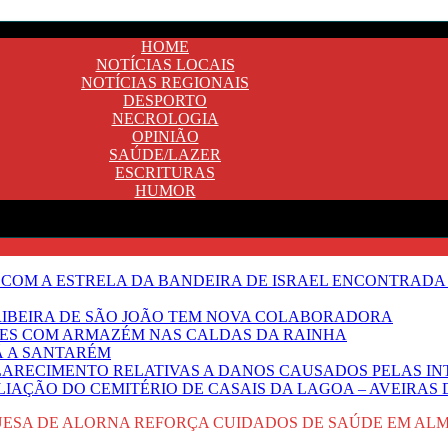
HOME
NOTÍCIAS LOCAIS
NOTÍCIAS REGIONAIS
DESPORTO
NECROLOGIA
OPINIÃO
SAÚDE/LAZER
ESCRITURAS
HUMOR
 COM A ESTRELA DA BANDEIRA DE ISRAEL ENCONTRADA 
E RIBEIRA DE SÃO JOÃO TEM NOVA COLABORADORA
NTES COM ARMAZÉM NAS CALDAS DA RAINHA
Ã A SANTARÉM
LARECIMENTO RELATIVAS A DANOS CAUSADOS PELAS IN
IAÇÃO DO CEMITÉRIO DE CASAIS DA LAGOA – AVEIRAS 
ESA DE ALORNA REFORÇA CUIDADOS DE SAÚDE EM ALM