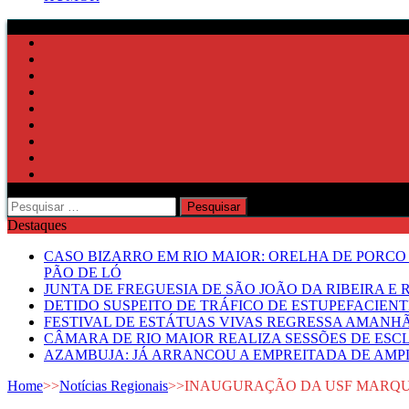
Pesquisar
por:
Destaques
CASO BIZARRO EM RIO MAIOR: ORELHA DE PORCO
PÃO DE LÓ
JUNTA DE FREGUESIA DE SÃO JOÃO DA RIBEIRA 
DETIDO SUSPEITO DE TRÁFICO DE ESTUPEFACIE
FESTIVAL DE ESTÁTUAS VIVAS REGRESSA AMANH
CÂMARA DE RIO MAIOR REALIZA SESSÕES DE ESC
AZAMBUJA: JÁ ARRANCOU A EMPREITADA DE AMPL
Home
>>
Notícias Regionais
>>
INAUGURAÇÃO DA USF MARQU