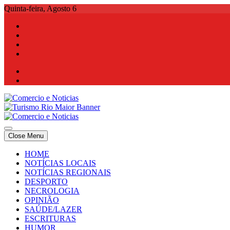
Skip
Quinta-feira, Agosto 6
to
content
Comercio e Noticias
Notícias e Publicidade Online
Close Menu
Comercio e Noticias
Notícias e Publicidade Online
HOME
NOTÍCIAS LOCAIS
NOTÍCIAS REGIONAIS
DESPORTO
NECROLOGIA
OPINIÃO
SAÚDE/LAZER
ESCRITURAS
HUMOR