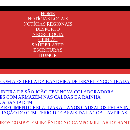
HOME
NOTÍCIAS LOCAIS
NOTÍCIAS REGIONAIS
DESPORTO
NECROLOGIA
OPINIÃO
SAÚDE/LAZER
ESCRITURAS
HUMOR
 COM A ESTRELA DA BANDEIRA DE ISRAEL ENCONTRADA 
E RIBEIRA DE SÃO JOÃO TEM NOVA COLABORADORA
NTES COM ARMAZÉM NAS CALDAS DA RAINHA
Ã A SANTARÉM
LARECIMENTO RELATIVAS A DANOS CAUSADOS PELAS IN
IAÇÃO DO CEMITÉRIO DE CASAIS DA LAGOA – AVEIRAS 
EIROS COMBATEM INCÊNDIO NO CAMPO MILITAR DE SAN