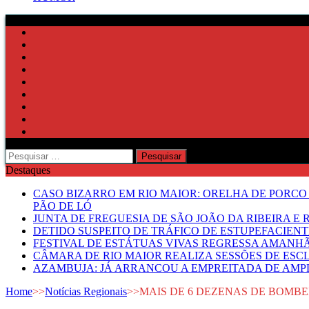
Pesquisar
por:
Destaques
CASO BIZARRO EM RIO MAIOR: ORELHA DE PORCO
PÃO DE LÓ
JUNTA DE FREGUESIA DE SÃO JOÃO DA RIBEIRA 
DETIDO SUSPEITO DE TRÁFICO DE ESTUPEFACIE
FESTIVAL DE ESTÁTUAS VIVAS REGRESSA AMANH
CÂMARA DE RIO MAIOR REALIZA SESSÕES DE ESC
AZAMBUJA: JÁ ARRANCOU A EMPREITADA DE AMPL
Home
>>
Notícias Regionais
>>
MAIS DE 6 DEZENAS DE BOMB