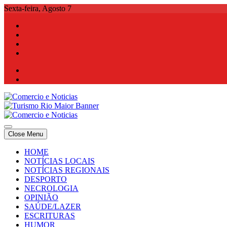
Skip
Sexta-feira, Agosto 7
to
content
Comercio e Noticias
Notícias e Publicidade Online
Close Menu
Comercio e Noticias
Notícias e Publicidade Online
HOME
NOTÍCIAS LOCAIS
NOTÍCIAS REGIONAIS
DESPORTO
NECROLOGIA
OPINIÃO
SAÚDE/LAZER
ESCRITURAS
HUMOR