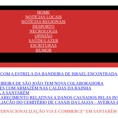
HOME
NOTÍCIAS LOCAIS
NOTÍCIAS REGIONAIS
DESPORTO
NECROLOGIA
OPINIÃO
SAÚDE/LAZER
ESCRITURAS
HUMOR
 COM A ESTRELA DA BANDEIRA DE ISRAEL ENCONTRADA 
E RIBEIRA DE SÃO JOÃO TEM NOVA COLABORADORA
NTES COM ARMAZÉM NAS CALDAS DA RAINHA
Ã A SANTARÉM
LARECIMENTO RELATIVAS A DANOS CAUSADOS PELAS IN
IAÇÃO DO CEMITÉRIO DE CASAIS DA LAGOA – AVEIRAS 
NTERNACIONALIZAÇÃO VIA E-COMMERCE” EM SANTARÉM