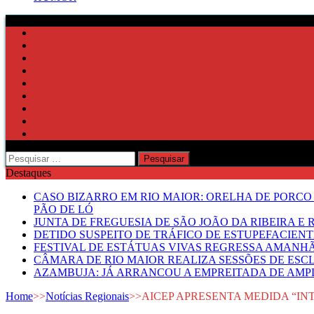
Pesquisar
por:
Destaques
CASO BIZARRO EM RIO MAIOR: ORELHA DE PORCO
PÃO DE LÓ
JUNTA DE FREGUESIA DE SÃO JOÃO DA RIBEIRA 
DETIDO SUSPEITO DE TRÁFICO DE ESTUPEFACIE
FESTIVAL DE ESTÁTUAS VIVAS REGRESSA AMANH
CÂMARA DE RIO MAIOR REALIZA SESSÕES DE ESC
AZAMBUJA: JÁ ARRANCOU A EMPREITADA DE AMPL
Home
>>
Notícias Regionais
>>
AICEP APRESENTA MEDIDA “I