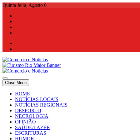
Skip
Quinta-feira, Agosto 6
to
content
Comercio e Noticias
Notícias e Publicidade Online
Close Menu
Comercio e Noticias
Notícias e Publicidade Online
HOME
NOTÍCIAS LOCAIS
NOTÍCIAS REGIONAIS
DESPORTO
NECROLOGIA
OPINIÃO
SAÚDE/LAZER
ESCRITURAS
HUMOR