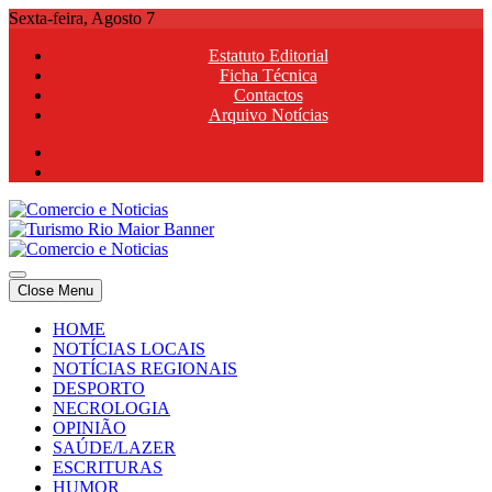
Skip
Sexta-feira, Agosto 7
to
Estatuto Editorial
content
Ficha Técnica
Contactos
Arquivo Notícias
Comercio e Noticias
Notícias e Publicidade Online
Close Menu
Comercio e Noticias
Notícias e Publicidade Online
HOME
NOTÍCIAS LOCAIS
NOTÍCIAS REGIONAIS
DESPORTO
NECROLOGIA
OPINIÃO
SAÚDE/LAZER
ESCRITURAS
HUMOR