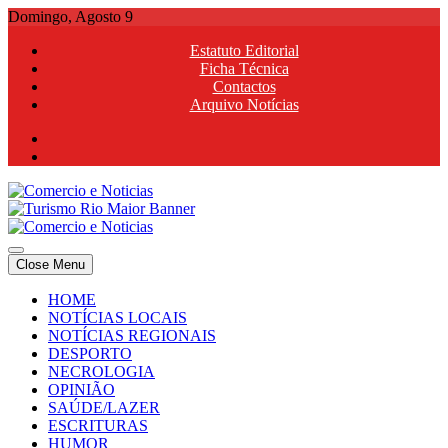
Skip
Domingo, Agosto 9
to
Estatuto Editorial
content
Ficha Técnica
Contactos
Arquivo Notícias
Comercio e Noticias
Notícias e Publicidade Online
Close Menu
Comercio e Noticias
Notícias e Publicidade Online
HOME
NOTÍCIAS LOCAIS
NOTÍCIAS REGIONAIS
DESPORTO
NECROLOGIA
OPINIÃO
SAÚDE/LAZER
ESCRITURAS
HUMOR