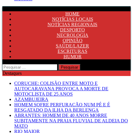
HOME
NOTÍCIAS LOCAIS
NOTÍCIAS REGIONAIS
DESPORTO
NECROLOGIA
OPINIÃO
SAÚDE/LAZER
ESCRITURAS
HUMOR
Pesquisar
por:
Destaques
CORUCHE: COLISÃO ENTRE MOTO E
AUTOCARAVANA PROVOCA A MORTE DE
MOTOCLISTA DE 25 ANOS
AZAMBUJEIRA
HOMEM SOFRE PERFURAÇÃO NUM PÉ E É
RESGATADO DA ILHA DA BERLENGA
ABRANTES: HOMEM DE 40 ANOS MORRE
SUBITAMENTE NA PRAIA FLUVIAL DE ALDEIA DO
MATO
RIO MAIOR