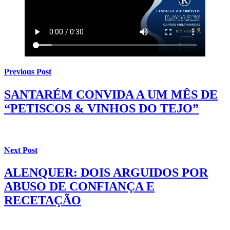
Previous Post
SANTARÉM CONVIDA A UM MÊS DE
“PETISCOS & VINHOS DO TEJO”
Next Post
ALENQUER: DOIS ARGUIDOS POR
ABUSO DE CONFIANÇA E
RECETAÇÃO