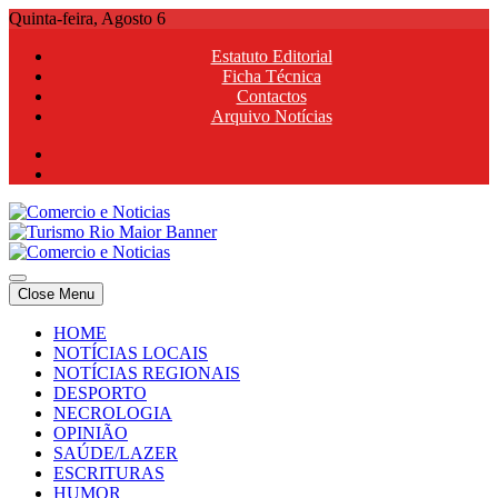
Skip
Quinta-feira, Agosto 6
to
Estatuto Editorial
content
Ficha Técnica
Contactos
Arquivo Notícias
Comercio e Noticias
Notícias e Publicidade Online
Close Menu
Comercio e Noticias
Notícias e Publicidade Online
HOME
NOTÍCIAS LOCAIS
NOTÍCIAS REGIONAIS
DESPORTO
NECROLOGIA
OPINIÃO
SAÚDE/LAZER
ESCRITURAS
HUMOR