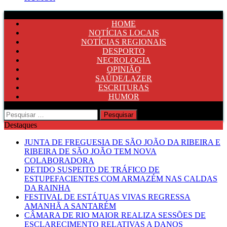
HOME
NOTÍCIAS LOCAIS
NOTÍCIAS REGIONAIS
DESPORTO
NECROLOGIA
OPINIÃO
SAÚDE/LAZER
ESCRITURAS
HUMOR
Pesquisar
por:
Destaques
JUNTA DE FREGUESIA DE SÃO JOÃO DA RIBEIRA E
RIBEIRA DE SÃO JOÃO TEM NOVA
COLABORADORA
DETIDO SUSPEITO DE TRÁFICO DE
ESTUPEFACIENTES COM ARMAZÉM NAS CALDAS
DA RAINHA
FESTIVAL DE ESTÁTUAS VIVAS REGRESSA
AMANHÃ A SANTARÉM
CÂMARA DE RIO MAIOR REALIZA SESSÕES DE
ESCLARECIMENTO RELATIVAS A DANOS