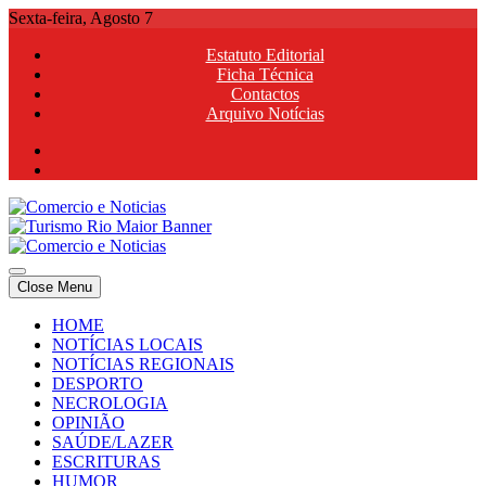
Skip
Sexta-feira, Agosto 7
to
Estatuto Editorial
content
Ficha Técnica
Contactos
Arquivo Notícias
Comercio e Noticias
Notícias e Publicidade Online
Close Menu
Comercio e Noticias
Notícias e Publicidade Online
HOME
NOTÍCIAS LOCAIS
NOTÍCIAS REGIONAIS
DESPORTO
NECROLOGIA
OPINIÃO
SAÚDE/LAZER
ESCRITURAS
HUMOR