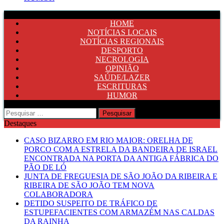
HOME
NOTÍCIAS LOCAIS
NOTÍCIAS REGIONAIS
DESPORTO
NECROLOGIA
OPINIÃO
SAÚDE/LAZER
ESCRITURAS
HUMOR
Pesquisar
por:
Destaques
CASO BIZARRO EM RIO MAIOR: ORELHA DE
PORCO COM A ESTRELA DA BANDEIRA DE ISRAEL
ENCONTRADA NA PORTA DA ANTIGA FÁBRICA DO
PÃO DE LÓ
JUNTA DE FREGUESIA DE SÃO JOÃO DA RIBEIRA E
RIBEIRA DE SÃO JOÃO TEM NOVA
COLABORADORA
DETIDO SUSPEITO DE TRÁFICO DE
ESTUPEFACIENTES COM ARMAZÉM NAS CALDAS
DA RAINHA